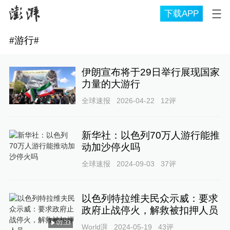
下载APP
#
游行
#
伊朗宣布将于29日举行展现国家
力量的大游行
全球速报
2026-04-22
12
评
新华社：以色列70万人游行能推
动加沙停火吗
全球速报
2024-09-03
37
评
以色列特拉维夫民众示威：要求
政府止战停火，解救被扣押人员
01:33
World湃
2024-05-19
43
评