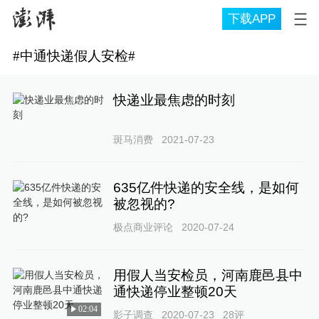
下载APP
#
中通快递假人安检
#
快递业最焦虑的时刻
斑马消费
2021-07-23
635亿件快递的安全线，是如何
被忽视的?
极点商业评论
2020-07-24
用假人当安检员，河南鹿邑县中
通快递停业整顿20天
02:04
影子调查
2020-07-23
28
评