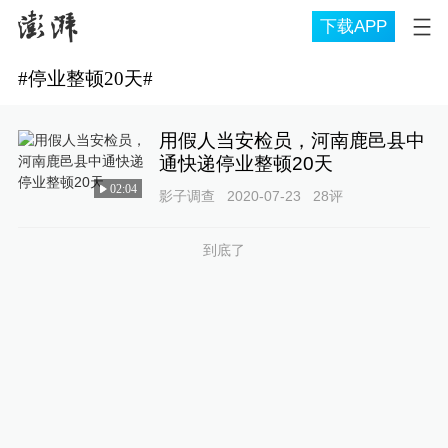
下载APP
#
停业整顿20天
#
用假人当安检员，河南鹿邑县中
通快递停业整顿20天
02:04
影子调查
2020-07-23
28
评
到底了