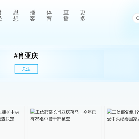
财
思
播
体
直
更
经
想
客
育
播
多
#
肖亚庆
关注