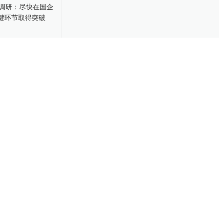
调研：尽快在
领域关键环节
4-18
社保已选三家