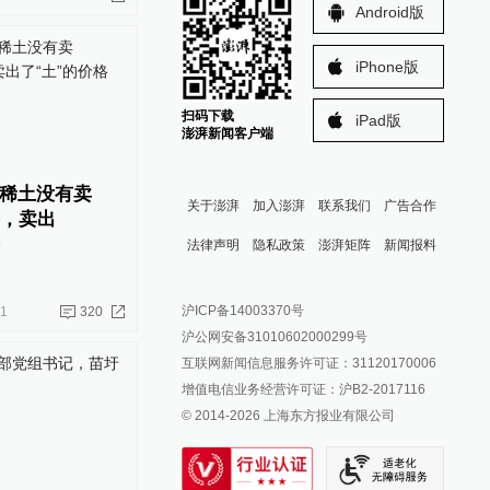
Android版
iPhone版
扫码下载
iPad版
澎湃新闻客户端
稀土没有卖
关于澎湃
加入澎湃
联系我们
广告合作
格，卖出
法律声明
隐私政策
澎湃矩阵
新闻报料
报料热线: 021-962866
澎湃新闻微博
沪ICP备14003370号
01
320
报料邮箱: news@thepaper.cn
澎湃新闻公众号
沪公网安备31010602000299号
澎湃新闻抖音号
互联网新闻信息服务许可证：31120170006
派生万物开放平台
增值电信业务经营许可证：沪B2-2017116
© 2014-
2026
上海东方报业有限公司
IP SHANGHAI
SIXTH TONE