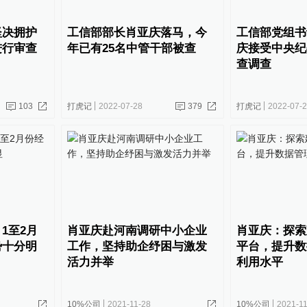
坚决拥护
工信部部长肖亚庆落马，今
工信部党组书
进行审查
年已有25名中管干部被查
庆接受中央纪
查调查
103
打虎记
2022-07-28
379
打虎记
2022-07-
1至2月
肖亚庆赴河南调研中小企业
肖亚庆：探索
势十分明
工作，坚持助企纾困与激发
平台，提升数
活力并举
利用水平
10%公司
2021-11-28
10%公司
2021-11