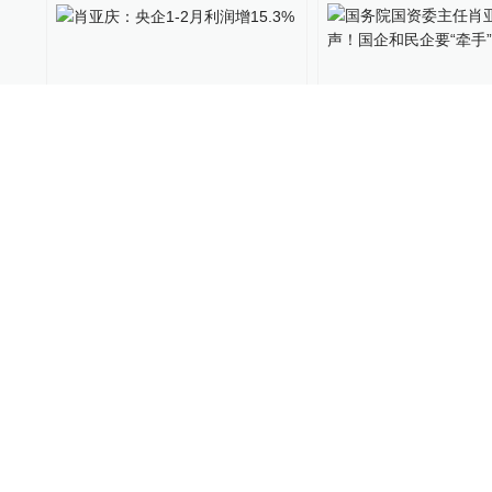
02:30
肖亚庆：央企1-2月利润增
国务院国资委主任
15.3%
磅发声！国企和民企
手”了
暖闻湃
2019-03-09
10%公司
2019-02-18
部长通道｜肖亚庆驳“国进民
部长通道｜肖亚庆