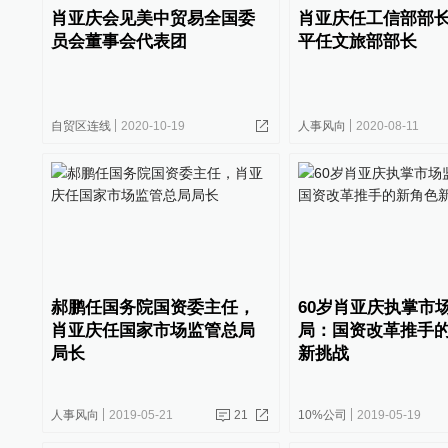
肖亚庆会见美中贸易全国委
肖亚庆任工信部部
员会董事会代表团
平任文旅部部长
自贸区连线
2020-10-19
人事风向
2020-08-11
郝鹏任国务院国资委主任，
60岁肖亚庆执掌市
肖亚庆任国家市场监管总局
局：国资改革推手
局长
新挑战
人事风向
2019-05-21
21
10%公司
2019-05-19