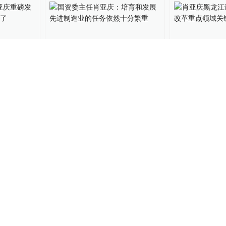
肖亚庆重
国资委主任肖亚庆：培育和
肖亚庆黑龙江
要“牵
发展先进制造业的任务依然
国企改革重点
十分繁重
取得突破
25
中国政库
2018-05-25
10%公司
2018-0
谈国资监
部长通道｜国资委主任肖亚
划转国资充实