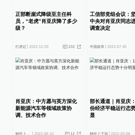
正部断崖式降级至主任科
工信部党组会议：
员，“老虎”肖亚庆降了多少
中央对肖亚庆同志
级？
调查决定
打虎记
2022-12-20
232
中国政库
2022-07-30
肖亚庆：中方愿与英方深化
部长通道｜肖亚庆：
新能源汽车等领域政策协
份经济平稳运行态
调、技术合作
显
财经上下游
2022-06-10
12
财经上下游
2022-03-08