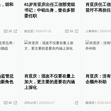
长，胡和
61岁肖亚庆出任工信部党组
肖亚庆任工信
书记：中铝出身，曾在多部
苗圩不再担任
委任职
28
能见度
2020-07-31
28
人事风向
2020-07
场监管总
肖亚庆：混改不仅要在量上
肖亚庆：没有
的新角色
加大，更主要的是要在内涵
企额外补助
上深化
40
10%公司
2019-03-27
暖闻湃
2019-03-