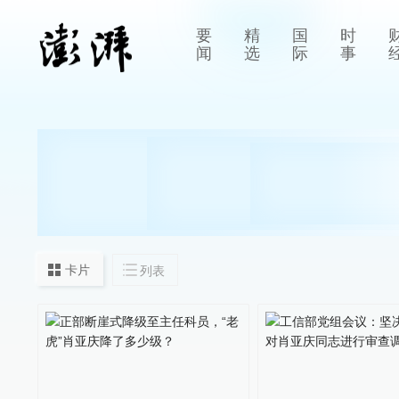
要
精
国
时
闻
选
际
事
卡片
列表