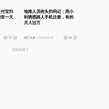
支付宝扫
地推人员街头扫码记：用小
问世一天
利诱惑路人手机注册，有的
月入过万
72
浦江头条
2016-03-24
34
已经到底了