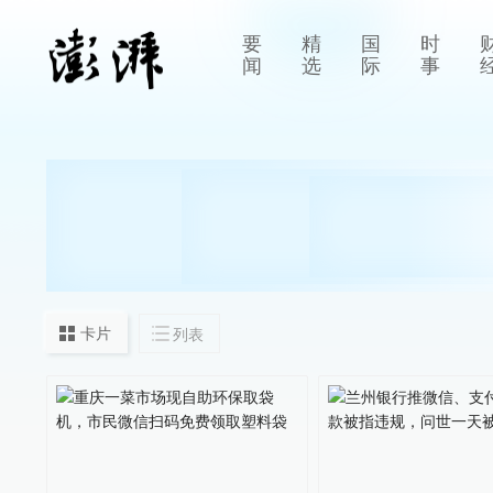
要
精
国
时
闻
选
际
事
卡片
列表