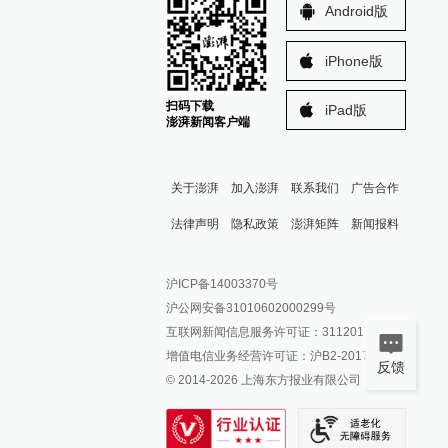
Android版
iPhone版
扫码下载
iPad版
澎湃新闻客户端
关于澎湃
加入澎湃
联系我们
广告合作
法律声明
隐私政策
澎湃矩阵
新闻报料
报料热线: 021-962866
澎湃新闻微博
沪ICP备14003370号
报料邮箱: news@thepaper.cn
澎湃新闻公众号
沪公网安备31010602000299号
澎湃新闻抖音号
互联网新闻信息服务许可证：31120170006
派生万物开放平台
增值电信业务经营许可证：沪B2-2017116
反馈
© 2014-
2026
上海东方报业有限公司
IP SHANGHAI
SIXTH TONE