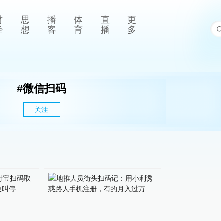
财
思
播
体
直
更
经
想
客
育
播
多
#
微信扫码
关注