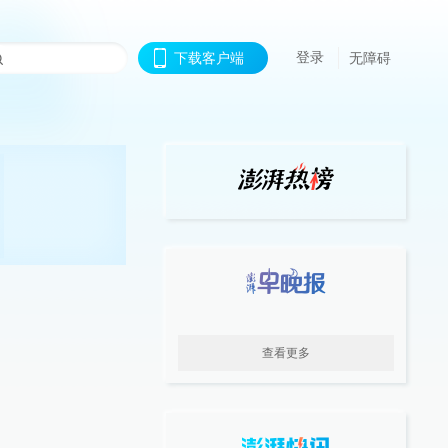
登录
下载客户端
无障碍
查看更多