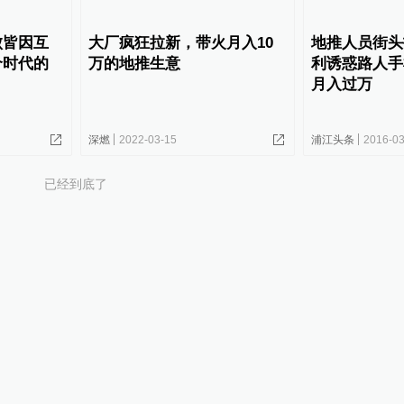
败皆因互
大厂疯狂拉新，带火月入10
地推人员街头
个时代的
万的地推生意
利诱惑路人手
月入过万
深燃
2022-03-15
浦江头条
2016-03
已经到底了