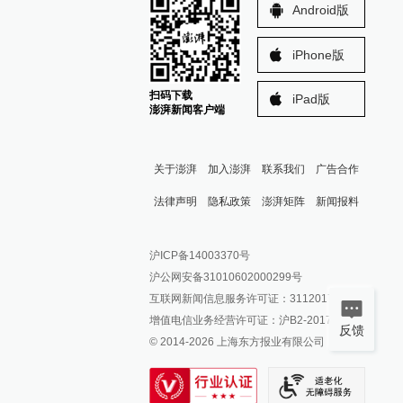
Android版
iPhone版
扫码下载
iPad版
澎湃新闻客户端
关于澎湃
加入澎湃
联系我们
广告合作
法律声明
隐私政策
澎湃矩阵
新闻报料
报料热线: 021-962866
澎湃新闻微博
沪ICP备14003370号
报料邮箱: news@thepaper.cn
澎湃新闻公众号
沪公网安备31010602000299号
澎湃新闻抖音号
互联网新闻信息服务许可证：31120170006
派生万物开放平台
增值电信业务经营许可证：沪B2-2017116
反馈
© 2014-
2026
上海东方报业有限公司
IP SHANGHAI
SIXTH TONE