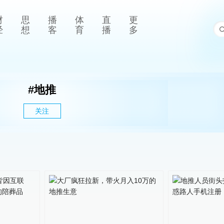
财
思
播
体
直
更
经
想
客
育
播
多
#
地推
关注