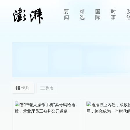
要
精
国
时
闻
选
际
事
卡片
列表