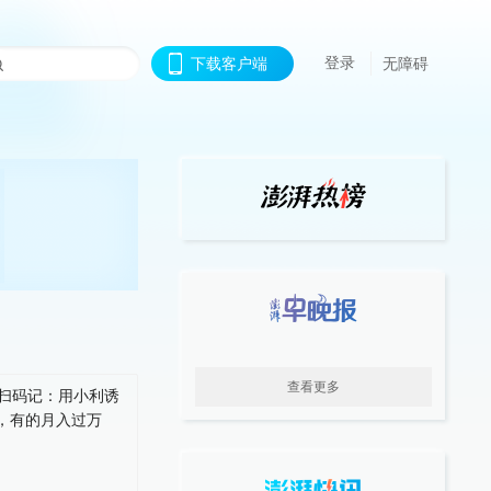
登录
下载客户端
无障碍
查看更多