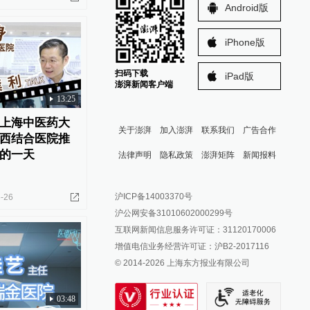
Android版
iPhone版
扫码下载
iPad版
澎湃新闻客户端
13:25
上海中医药大
关于澎湃
加入澎湃
联系我们
广告合作
西结合医院推
的一天
法律声明
隐私政策
澎湃矩阵
新闻报料
报料热线: 021-962866
澎湃新闻微博
沪ICP备14003370号
-26
报料邮箱: news@thepaper.cn
澎湃新闻公众号
沪公网安备31010602000299号
澎湃新闻抖音号
互联网新闻信息服务许可证：31120170006
派生万物开放平台
增值电信业务经营许可证：沪B2-2017116
© 2014-
2026
上海东方报业有限公司
IP SHANGHAI
SIXTH TONE
03:48