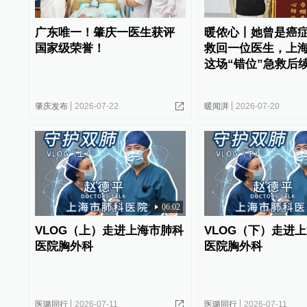
广东唯一！肇庆一医生获评
暖侬心丨她曾是癌
国家级荣誉！
救回一位医生，上
这场“错位”急救后
肇庆发布
2026-07-22
暖闻湃
2026-07-20
06:02
VLOG（上）走进上海市肺科
VLOG（下）走进
医院胸外科
医院胸外科
医璐同行
2026-07-11
医璐同行
2026-07-11