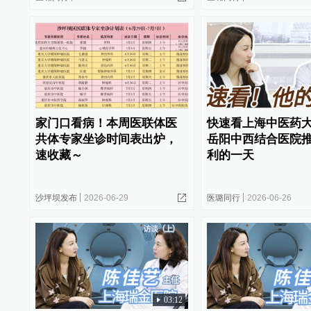
家门口看病！本周医联体医
快速看上海中医药
共体专家坐诊时间表出炉，
岳阳中西结合医院
速收藏～
利的一天
沙坪坝发布
2026-06-29
医璐同行
2026-06-26
03:12