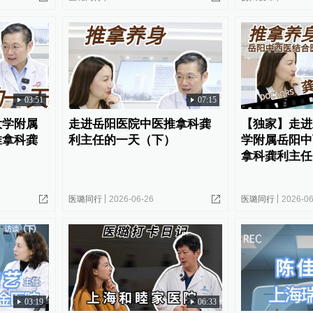
03:51
07:15
大学附属
走进岳阳医院中医推拿科龚
【独家】走进
推拿科龚
利主任的一天（下）
学附属岳阳中
拿科龚利主任
医璐同行
2026-06-26
医璐同行
2026-06
03:19
06:33