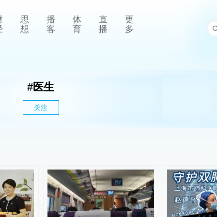
财
思
播
体
直
更
经
想
客
育
播
多
#
医生
关注