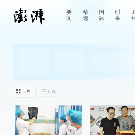
要
精
国
时
闻
选
际
事
卡片
列表