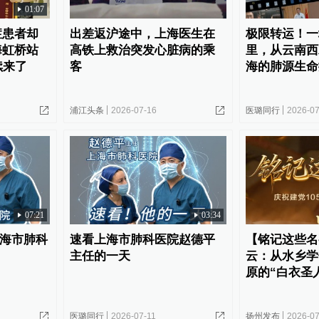
01:07
症患者却
出差返沪途中，上海医生在
极限转运！一场
海虹桥站
高铁上救治突发心脏病的乘
里，从云南西
续来了
客
海的肺源生命
浦江头条
2026-07-16
医璐同行
2026-07
07:21
03:34
上海市肺科
速看上海市肺科医院赵德平
【铭记这些名
主任的一天
云：从水乡学
原的“白衣圣
医璐同行
2026-07-11
扬州发布
2026-07