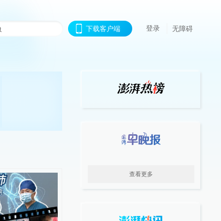
登录
下载客户端
无障碍
查看更多