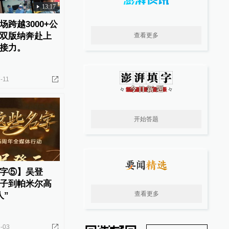
13:17
跨越3000+公
双版纳奔赴上
查看更多
接力。
-11
开始答题
字⑤】吴登
子到帕米尔高
查看更多
人”
-03