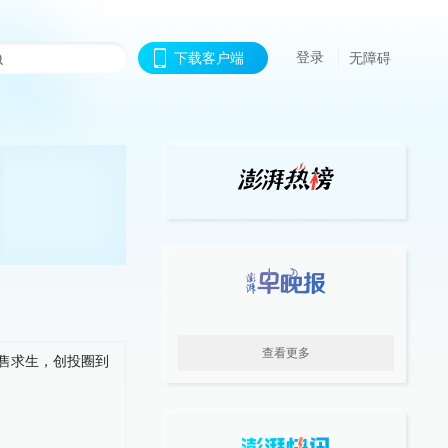
登录
下载客户端
无障碍
查看更多