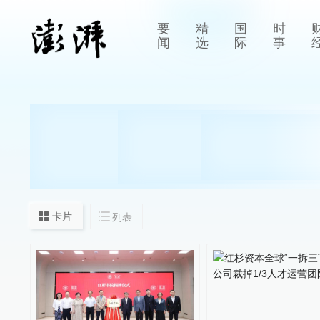
要
精
国
时
闻
选
际
事
卡片
列表