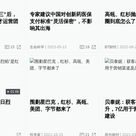
三”后，
专家建议中国对创新药医保
高瓴、红杉抛
人才运营团
支付标准“灵活保密”，不影
圈到底怎么了
响其出海
15
生命科学
2023-05-12
18
BT财经
2022-06-
01:06
冬日烈
围剿星巴克，红杉、高瓴、
贝泰妮：获客
美团、字节都来了
升，7亿用于
建设
投资家
2021-10-15
21
面包财经
2021-03