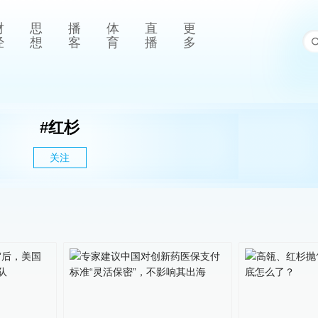
财
思
播
体
直
更
经
想
客
育
播
多
#
红杉
关注