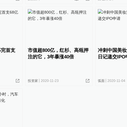
募完首支
市值超800亿，红杉、高瓴押
冲刺中国美妆
注的它，3年暴涨40倍
日记递交IPO
投资家
2020-11-23
弧面
2020-11-04