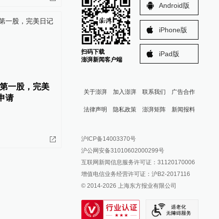
Android版
iPhone版
扫码下载
iPad版
澎湃新闻客户端
第一股，完美
关于澎湃
加入澎湃
联系我们
广告合作
申请
法律声明
隐私政策
澎湃矩阵
新闻报料
报料热线: 021-962866
澎湃新闻微博
沪ICP备14003370号
报料邮箱: news@thepaper.cn
澎湃新闻公众号
沪公网安备31010602000299号
澎湃新闻抖音号
互联网新闻信息服务许可证：31120170006
派生万物开放平台
增值电信业务经营许可证：沪B2-2017116
© 2014-
2026
上海东方报业有限公司
IP SHANGHAI
SIXTH TONE