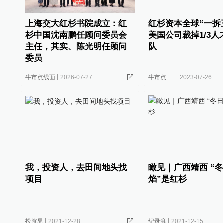
上海交大红杉书院成立：红
红杉资本全球“一拆
杉中国沈南鹏任顾问委员会
美国公司裁掉1/3
主任，其实、陈光明任顾问
队
委员
牛市点线面
2026-07-27
牛市点线面
2023-07-26
我，投资人，去田间地头找
瞰见｜广西靖西 “
项目
焰”是红杉
投资界
2021-12-28
纪录湃
2021-12-15