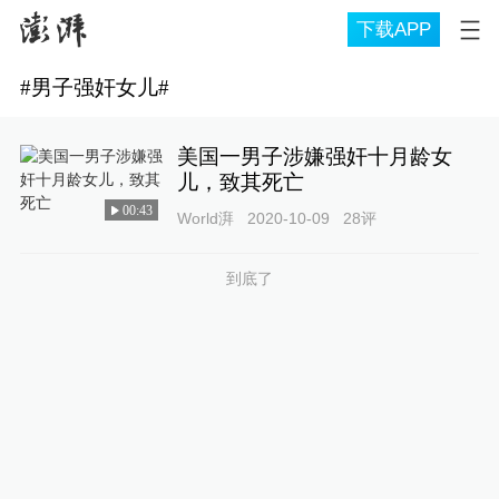
下载APP
#
男子强奸女儿
#
美国一男子涉嫌强奸十月龄女
儿，致其死亡
00:43
World湃
2020-10-09
28
评
到底了