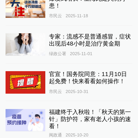
患！
市民云
2025-11-18
专家：流感不是普通感冒，症状
出现后48小时是治疗黄金期
绿政公署
2025-11-01
官宣！国务院同意：11月10日
起免费！快来看看如何操作！
市民云
2025-10-31
福建终于入秋啦！「秋天的第一
针」防护符，家有老人小孩的速
看！
闽政通
2025-10-20