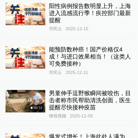
阳性病例报告数明显上升，上海
进入流感流行季！疾控部门最新
提醒
市民云
2025-12-15
能预防数种癌！国产价格仅4
成！与进口效果相当！（这类人
可免费接种）
市民云
2025-12-11
男童伸手逗野猴瞬间被咬伤，目
击者称市民帮助清洗创面，医生
提醒尽快接种疫苗
00:53
锋线视频
2025-12-09
爆发式增长！上海此处人满为