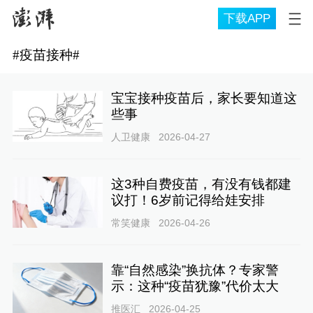
下载APP
#
疫苗接种
#
宝宝接种疫苗后，家长要知道这
些事
人卫健康
2026-04-27
这3种自费疫苗，有没有钱都建
议打！6岁前记得给娃安排
常笑健康
2026-04-26
靠“自然感染”换抗体？专家警
示：这种“疫苗犹豫”代价太大
推医汇
2026-04-25