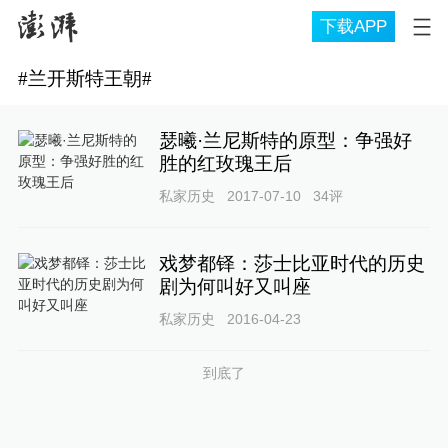
下载APP
#
兰开斯特王朝
#
瑟曦·兰尼斯特的原型：争强好
胜的红玫瑰王后
私家历史
2017-07-10
34
评
戏梦都铎：莎士比亚时代的历史
剧为何叫好又叫座
私家历史
2016-04-23
到底了