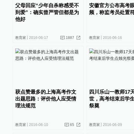
父母回应“少年自杀称感受不
安徽官方公布高考
到爱”：确实曾严管但都是为
频，称监考员处置
他好
教育家
2016-06-17
1887
教育家
2016-06-16
获点赞最多的上海高考作文
四川乐山一教师17
出题思路：评价他人应受情
世，高考结束后学
理法规范
祭奠
教育家
2016-06-10
65
教育家
2016-06-09