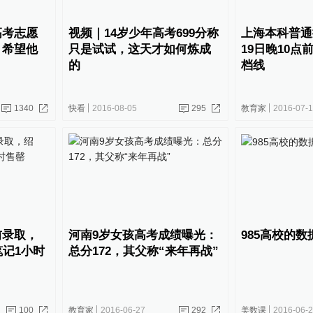
高考志愿
视频｜14岁少年高考699分称
上海本科普通
，希望他
只是试试，这天才如何炼成
19日晚10点
的
档线
1340
快看
2016-08-05
295
教育家
2016-07-
前录取，
河南9岁女孩高考成绩曝光：
985高校的数
笔记1小时
总分172，其父称“来年再战”
100
教育家
2016-06-27
292
美数课
2016-06-