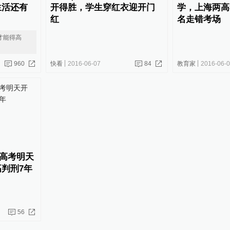
生活还有
开得胜，学生穿红衣迎开门
学，上海两高
红
名走错考场
才能得高
960
快看
2016-06-07
84
教育家
2016-06-
”高考明天
判刑7年
56