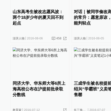
山东高考生被改志愿风波：
对话｜被同学偷改
两个18岁少年的夏天回不到
的常升：愿意原谅
起点
能判轻点
澎湃人物
2016-08-06
458
澎湃人物
2016-08-05
同济大学、华东师大等6所上
三成学生被名校提
海高校公布在沪提前批录取
绍兴“学霸班”义卖
分数线
售罄
教育家
2016-07-12
长三角政商
2016-07-07