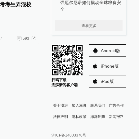
强厄尔尼诺如何撬动全球粮食安
考考生弄混校
全
查看更多
07
593
Android版
iPhone版
扫码下载
iPad版
澎湃新闻客户端
关于澎湃
加入澎湃
联系我们
广告合作
法律声明
隐私政策
澎湃矩阵
新闻报料
报料热线: 021-962866
澎湃新闻微博
沪ICP备14003370号
报料邮箱: news@thepaper.cn
澎湃新闻公众号