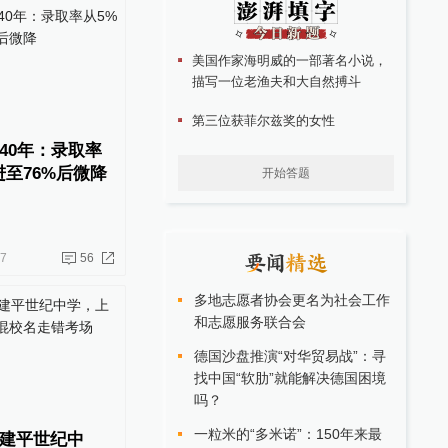
美国作家海明威的一部著名小说，
描写一位老渔夫和大自然搏斗
第三位获菲尔兹奖的女性
40年：录取率
进至76%后微降
开始答题
07
56
多地志愿者协会更名为社会工作
和志愿服务联合会
德国沙盘推演“对华贸易战”：寻
找中国“软肋”就能解决德国困境
吗？
一粒米的“多米诺”：150年来最
建平世纪中