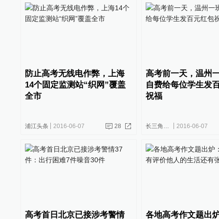
防止高考无线电作弊，上海
高考前一天，温州
14个固定监测站“织网”覆盖
自费给每位学生发
全市
祝福
浦江头条
2016-06-07
28
长三角政商
2016-06-07
高考首日北京已接涉考警情
各地高考作文题出