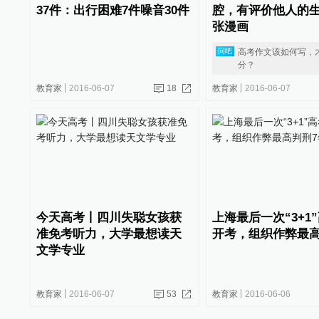
37件：出行困难7件噪音30件
腔，有评价他人的
张漫画
高考作文该如何写，
问吧
分？
教育家
2016-06-07
18
教育家
2016-06-07
今天高考丨四川失聪女孩获
上海最后一次“3+1
准免考听力，大学最想读天
开考，组织作弊最高
文学专业
教育家
2016-06-07
53
教育家
2016-06-06