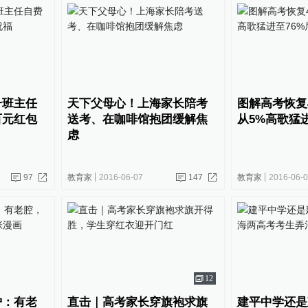
一班主任
天下父母心！上海家长陪考
图解高考恢复
百元红包
送考、在咖啡馆抱团缓解焦
从5%高歌猛
虑
97
教育家
2016-06-07
147
教育家
2016-06-
12
炉：有老
直击｜高考家长穿旗袍求旗
建平中学还是