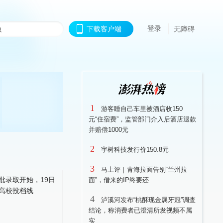
登录
下载客户端
无障碍
1
游客睡自己车里被酒店收150
元“住宿费”，监管部门介入后酒店退款
并赔偿1000元
2
宇树科技发行价150.8元
3
马上评｜青海拉面告别“兰州拉
面”，借来的IP终要还
4
泸溪河发布“桃酥现金属牙冠”调查
结论，称消费者已澄清所发视频不属
实