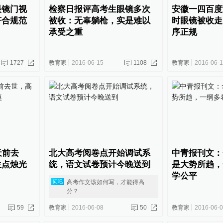
眼镜门视
检察日报评高考生眼镜多次
安徽一四百度
符合规范
被收：无辜躺枪，实是难以
时眼镜被收走
承受之重
序正规
1727
教育家
2016-06-15
1108
教育家
2016-06-
天前去
北大高考阅卷点开始调试系
中青报刊文：
生点烛光
统，语文试卷预计今晚送到
是大势所趋，
学公平
高考作文该如何写，才能得高
问吧
分？
59
教育家
2016-06-08
50
教育家
2016-06-