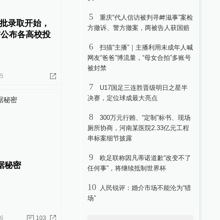
5
重庆“代人信访被判寻衅滋事”案检
批录取开始，
方撤诉、警方撤案，两被告人获国赔
前公布各高校投
6
扫描“主播”｜主播利用未成年人喊
网友“爸爸”博流量，“母女合拍”多账号
被封禁
15
7
U17国足三连胜晋级明日之星半
决赛，定位球成最大亮点
8
300万元行贿、“定制”标书、现场
厕所协商，河南某医院2.33亿元工程
串标案细节披露
9
欧足联称因凡蒂诺道歉“改变不了
据秘密
任何事”，将继续抵制世界杯
10
人民锐评：婚介市场不能沦为“猎
场”
26
103