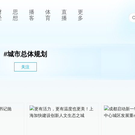
财
思
播
体
直
更
经
想
客
育
播
多
#
城市总体规划
关注