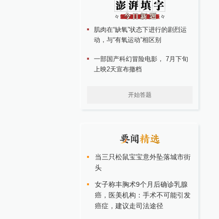
肌肉在“缺氧”状态下进行的剧烈运
动，与“有氧运动”相区别
一部国产科幻冒险电影， 7月下旬
上映2天宣布撤档
开始答题
当三只松鼠宝宝意外坠落城市街
头
女子称丰胸术9个月后确诊乳腺
癌，医美机构：手术不可能引发
癌症，建议走司法途径