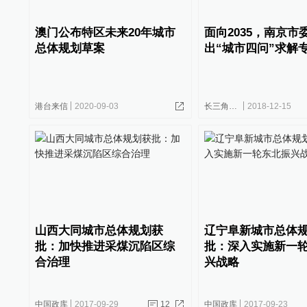
澳门公布特区未来20年城市
面向2035，南京市
总体规划草案
出“城市四问”求解
港台来信
2020-09-03
长三角政商
2018-12-15
山西大同城市总体规划获
辽宁阜新城市总体
批：加快推进采煤沉陷区综
批：深入实施新一
合治理
兴战略
中国政库
2017-09-29
12
中国政库
2017-09-23