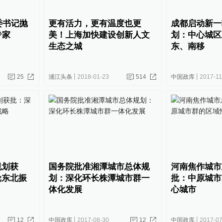
委书记抛
更有活力，更有温度也更
成都启动新一
专家
美！上海加快建设创新人文
划：中心城区
生态之城
东、南移
25
浦江头条
2018-01-23
514
中国政库
2017-11
规划获
国务院批准湘潭城市总体规
河南焦作城市
轮东北振
划：深化环长株潭城市群一
批：中原城市
体化发展
心城市
12
中国政库
2017-08-30
12
中国政库
2017-07