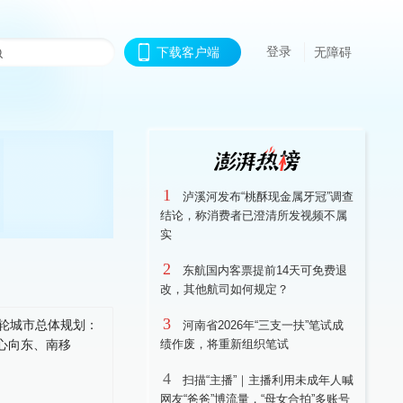
登录
下载客户端
无障碍
1
泸溪河发布“桃酥现金属牙冠”调查
结论，称消费者已澄清所发视频不属
实
2
东航国内客票提前14天可免费退
改，其他航司如何规定？
3
河南省2026年“三支一扶”笔试成
绩作废，将重新组织笔试
4
扫描“主播”｜主播利用未成年人喊
网友“爸爸”博流量，“母女合拍”多账号