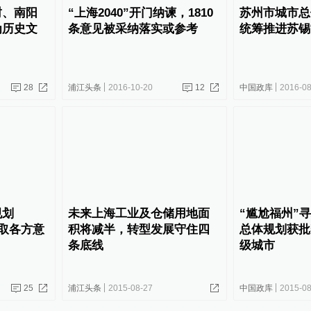
封、南阳
“上海2040”开门纳谏，1810
苏州市城市总
为历史文
条意见被采纳落实或参考
统筹推进苏锡
28
浦江头条
2016-10-20
12
中国政库
2016-08
规划
未来上海工业及仓储用地面
“尴尬福州”
》听取各方意
积将减半，转型发展守住四
总体规划获批
条底线
级城市
25
浦江头条
2015-08-27
中国政库
2015-08