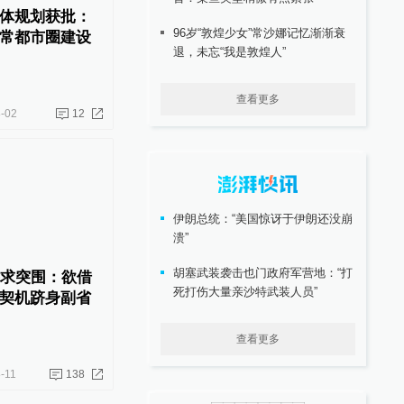
体规划获批：
96岁“敦煌少女”常沙娜记忆渐渐衰
常都市圈建设
退，未忘“我是敦煌人”
查看更多
-02
12
伊朗总统：“美国惊讶于伊朗还没崩
溃”
胡塞武装袭击也门政府军营地：“打
寻求突围：欲借
死打伤大量亲沙特武装人员”
契机跻身副省
查看更多
-11
138