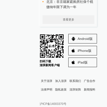
北京：非京籍家庭购房社保个税
缴纳年限下调为一年
查看更多
Android版
iPhone版
扫码下载
iPad版
澎湃新闻客户端
关于澎湃
加入澎湃
联系我们
广告合作
法律声明
隐私政策
澎湃矩阵
新闻报料
报料热线: 021-962866
澎湃新闻微博
沪ICP备14003370号
报料邮箱: news@thepaper.cn
澎湃新闻公众号