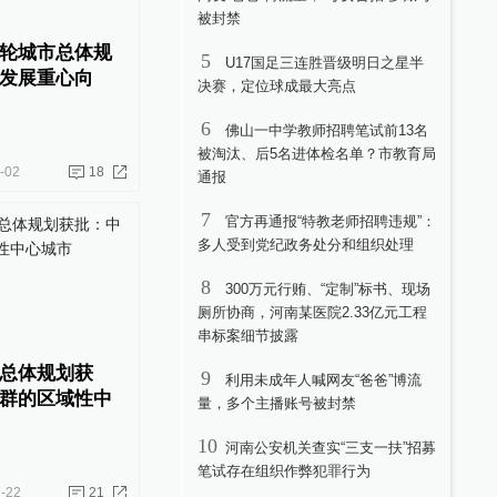
被封禁
轮城市总体规
5
U17国足三连胜晋级明日之星半
发展重心向
决赛，定位球成最大亮点
6
佛山一中学教师招聘笔试前13名
被淘汰、后5名进体检名单？市教育局
-02
18
通报
7
官方再通报“特教老师招聘违规”：
多人受到党纪政务处分和组织处理
8
300万元行贿、“定制”标书、现场
厕所协商，河南某医院2.33亿元工程
串标案细节披露
总体规划获
9
利用未成年人喊网友“爸爸”博流
群的区域性中
量，多个主播账号被封禁
10
河南公安机关查实“三支一扶”招募
笔试存在组织作弊犯罪行为
-22
21