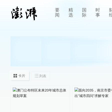
要
精
国
时
闻
选
际
事
卡片
列表