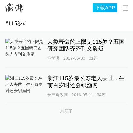
下载APP
#
115岁
#
人类寿命的上限是115岁？五国
研究团队齐齐刊文质疑
科学湃
2017-06-30
31
评
浙江115岁最长寿老人去世，生
前百岁时还会织渔网
长三角政商
2016-05-11
34
评
到底了