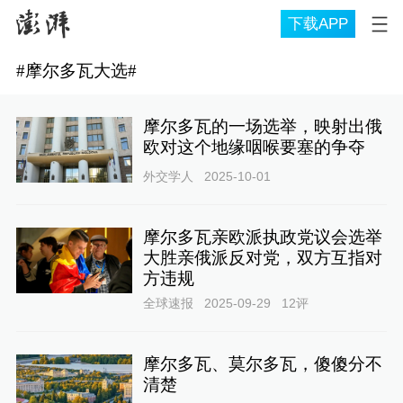
下载APP
#
摩尔多瓦大选
#
摩尔多瓦的一场选举，映射出俄
欧对这个地缘咽喉要塞的争夺
外交学人
2025-10-01
摩尔多瓦亲欧派执政党议会选举
大胜亲俄派反对党，双方互指对
方违规
全球速报
2025-09-29
12
评
摩尔多瓦、莫尔多瓦，傻傻分不
清楚