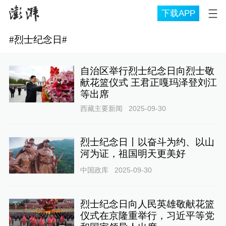
下载APP
#
烈士纪念日
#
自治区举行烈士纪念日向烈士敬
献花篮仪式 王君正嘎玛泽登刘江
等出席
西藏主要新闻
2025-09-30
烈士纪念日丨以奋斗为约、以山
河为证，祖国明天更美好
中国政库
2025-09-30
烈士纪念日向人民英雄敬献花篮
仪式在京隆重举行，习近平等党