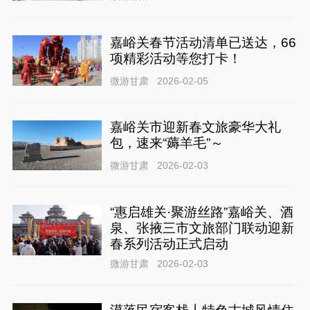
嘉峪关春节活动清单已送达，66
项精彩活动等您打卡！
微游甘肃
2026-02-05
嘉峪关市迎新春文旅豪华大礼
包，速来“薅羊毛”～
微游甘肃
2026-02-03
“惠启雄关·聚游丝路”嘉峪关、酒
泉、张掖三市文旅部门联动迎新
春系列活动正式启动
微游甘肃
2026-02-03