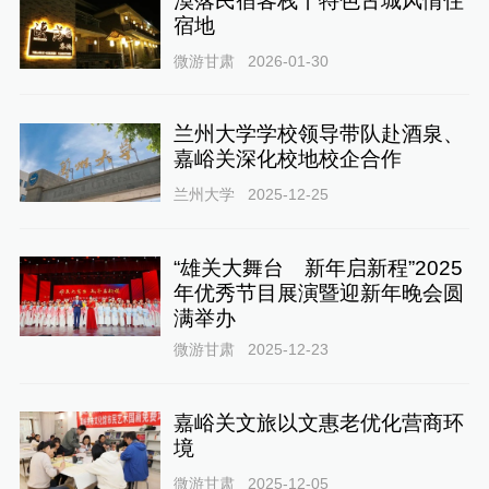
漠落民宿客栈丨特色古城风情住
宿地
微游甘肃
2026-01-30
兰州大学学校领导带队赴酒泉、
嘉峪关深化校地校企合作
兰州大学
2025-12-25
“雄关大舞台 新年启新程”2025
年优秀节目展演暨迎新年晚会圆
满举办
微游甘肃
2025-12-23
嘉峪关文旅以文惠老优化营商环
境
微游甘肃
2025-12-05