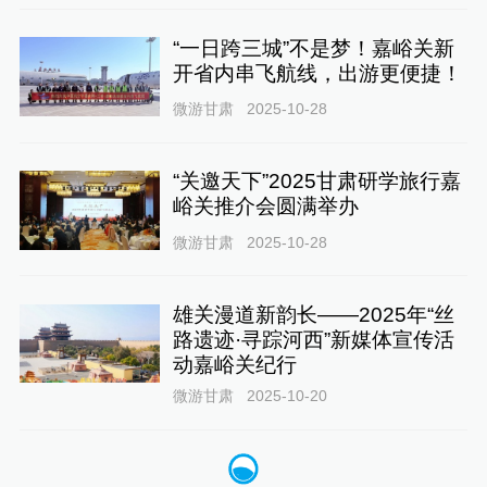
“一日跨三城”不是梦！嘉峪关新
开省内串飞航线，出游更便捷！
微游甘肃
2025-10-28
“关邀天下”2025甘肃研学旅行嘉
峪关推介会圆满举办
微游甘肃
2025-10-28
雄关漫道新韵长——2025年“丝
路遗迹·寻踪河西”新媒体宣传活
动嘉峪关纪行
微游甘肃
2025-10-20