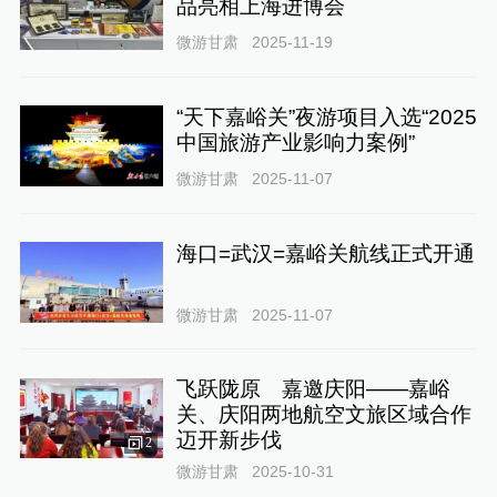
品亮相上海进博会
微游甘肃
2025-11-19
“天下嘉峪关”夜游项目入选“2025
中国旅游产业影响力案例”
微游甘肃
2025-11-07
海口=武汉=嘉峪关航线正式开通
微游甘肃
2025-11-07
飞跃陇原 嘉邀庆阳——嘉峪
关、庆阳两地航空文旅区域合作
迈开新步伐
2
微游甘肃
2025-10-31