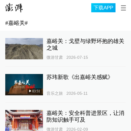
下载APP
#
嘉峪关
#
嘉峪关：戈壁与绿野环抱的雄关
之城
微游甘肃
2026-07-15
苏玮新歌《出嘉峪关感赋》
03:51
音乐之旅
2026-05-11
嘉峪关：安全科普进景区，让消
防知识触手可及
微游甘肃
2026-02-09