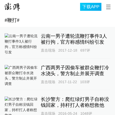
下载APP
#
鞭打
#
云南一男子遭轮流鞭打事件3人
被行拘，官方称感情纠纷引发
直击现场
2017-12-18
697
评
广西两男子因偷车被群众鞭打冷
水浇头，警方制止并展开调查
直击现场
2017-11-22
103
评
长沙警方：爬红绿灯男子自称没
钱回家，持杆打人者称想救他
直击现场
2016-05-24
1048
评