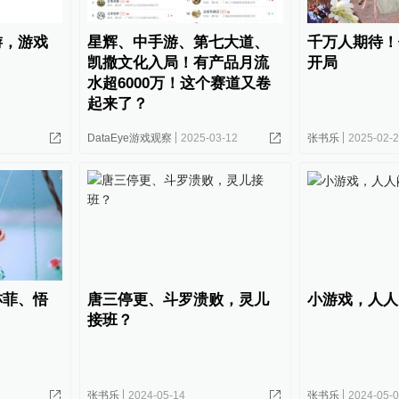
游，游戏
星辉、中手游、第七大道、
千万人期待！
凯撒文化入局！有产品月流
开局
水超6000万！这个赛道又卷
起来了？
DataEye游戏观察
2025-03-12
张书乐
2025-02-
亦菲、悟
唐三停更、斗罗溃败，灵儿
小游戏，人人
接班？
张书乐
2024-05-14
张书乐
2024-05-