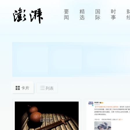
要
精
国
时
闻
选
际
事
卡片
列表