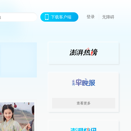
登录
下载客户端
无障碍
查看更多