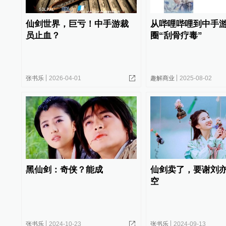
仙剑世界，巨亏！中手游裁
从哔哩哔哩到中手
员止血？
圈“刮骨疗毒”
张书乐
2026-04-01
趣解商业
2025-08-02
黑仙剑：奇侠？能成
仙剑卖了，要谢刘
空
张书乐
2024-10-23
张书乐
2024-09-13