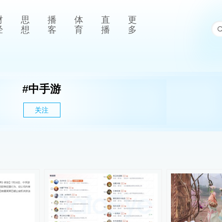
财
思
播
体
直
更
经
想
客
育
播
多
#
中手游
关注