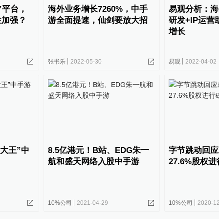
”平台，
海外业务增长7260%，中手
易观分析：海
性加强？
游全面提速，仙剑要放大招
研发+IP运
增长
张书乐
2022-05-30
易观
2022-04-02
P大王”中
8.5亿港元！B站、EDG朱一
字节跳动回应
航和盛天网络入股中手游
27.6%股权
10%公司
2021-04-29
10%公司
2020-1