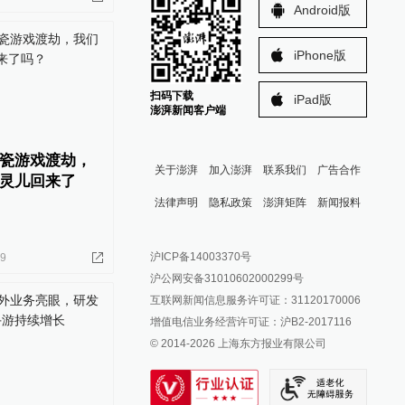
Android版
iPhone版
扫码下载
iPad版
澎湃新闻客户端
瓷游戏渡劫，
关于澎湃
加入澎湃
联系我们
广告合作
灵儿回来了
法律声明
隐私政策
澎湃矩阵
新闻报料
报料热线: 021-962866
澎湃新闻微博
沪ICP备14003370号
19
报料邮箱: news@thepaper.cn
澎湃新闻公众号
沪公网安备31010602000299号
澎湃新闻抖音号
互联网新闻信息服务许可证：31120170006
派生万物开放平台
增值电信业务经营许可证：沪B2-2017116
© 2014-
2026
上海东方报业有限公司
IP SHANGHAI
SIXTH TONE