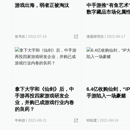
游戏出海，弱者正被淘汰
中手游推“有鱼艺术
数字藏品市场化属
张书乐
2022-07-16
港股研究社
2022-06-17
拿下大宇和《仙剑》后，中
6.4亿收购仙剑，“I
手游再投四家游戏研发企
手游陷入一场豪赌
业，并购已成游戏行业内卷
的良药？
牛科技
2021-08-21
锌刻度
2021-08-14