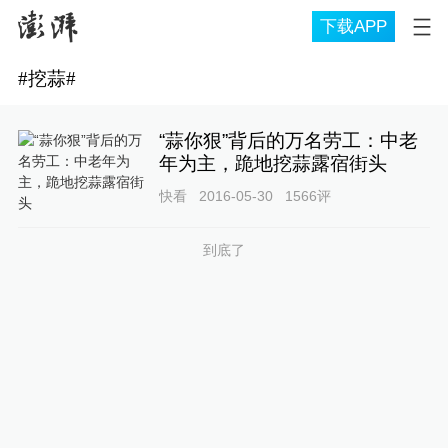
下载APP
#
挖蒜
#
“蒜你狠”背后的万名劳工：中老
年为主，跪地挖蒜露宿街头
快看
2016-05-30
1566
评
到底了