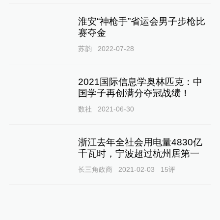
淮安“神枪手”省运会男子步枪比
赛夺金
苏韵
2022-07-28
2021国际信息学奥林匹克：中
国学子再创满分夺冠战绩！
数社
2021-06-30
浙江去年全社会用电量4830亿
千瓦时，宁波超过杭州居第一
长三角政商
2021-02-03
15
评
无缘清北文科学霸丨回应被
指“最惨状元”：从未补课，很知