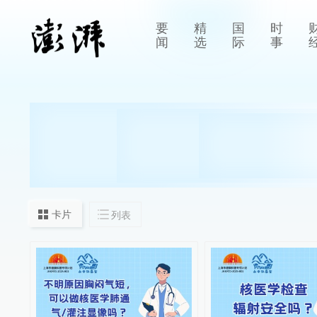
要
精
国
时
闻
选
际
事
卡片
列表