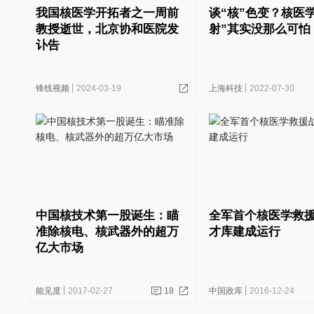
我国核医学开拓者之一周前
谈“核”色变？核医
教授逝世，北京协和医院发
射”其实没那么可怕 
讣告
锋线视频
2024-03-19
上海科技
2022-07-30
中国核技术第一股诞生：瞄
全军首个核医学救
准除核电、核武器外的超万
才库建成运行
亿大市场
能见度
2017-02-27
18
中国政库
2016-12-24