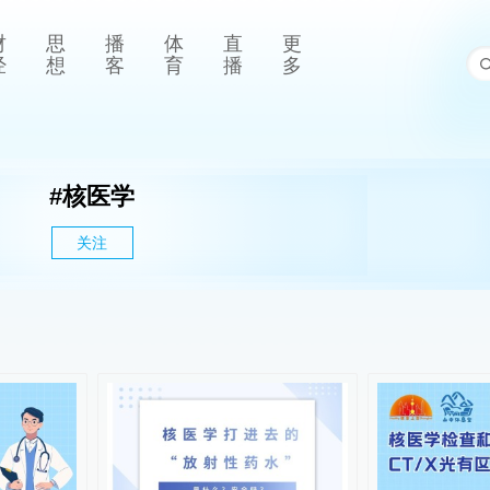
财
思
播
体
直
更
经
想
客
育
播
多
#
核医学
关注