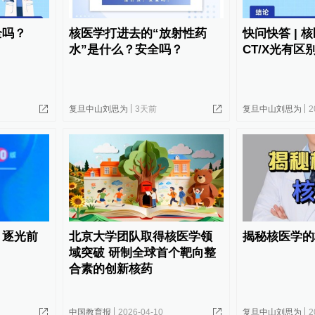
全吗？
核医学打进去的“放射性药
快问快答 | 
水”是什么？安全吗？
CT/X光有区
复旦中山刘思为
3天前
复旦中山刘思为
2
：逐光前
北京大学团队取得核医学领
揭秘核医学的
域突破 研制全球首个靶向整
合素的创新核药
中国教育报
2026-04-10
复旦中山刘思为
2