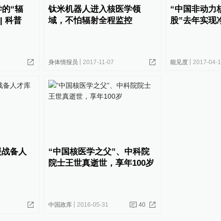
学的“辐
钛米机器人进入核医学领
“中国非动力
| 科普
域，不怕辐射全程监控
股”去年实现净
身体情报员
2017-11-07
能见度
2017-04-
援战备人
“中国核医学之父”、中科院
院士王世真逝世，享年100岁
中国政库
2016-05-31
40