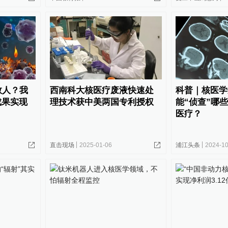
救人？我
西南科大核医疗废液快速处
科普｜核医学
成果实现
理技术获中美两国专利授权
能“侦查”哪
医疗？
直击现场
2025-01-06
浦江头条
2024-10