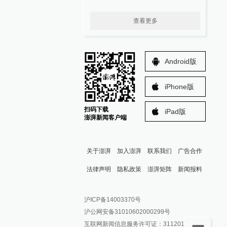
查看更多
Android版
iPhone版
扫码下载
iPad版
澎湃新闻客户端
关于澎湃
加入澎湃
联系我们
广告合作
法律声明
隐私政策
澎湃矩阵
新闻报料
报料热线: 021-962866
澎湃新闻微博
沪ICP备14003370号
报料邮箱: news@thepaper.cn
澎湃新闻公众号
沪公网安备31010602000299号
澎湃新闻抖音号
互联网新闻信息服务许可证：31120170006