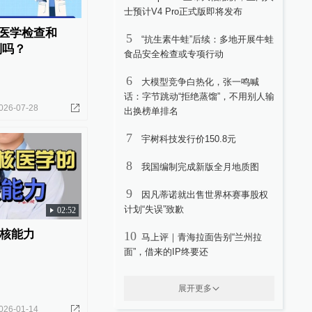
士预计V4 Pro正式版即将发布
核医学检查和
5
“抗生素牛蛙”后续：多地开展牛蛙
别吗？
食品安全检查或专项行动
6
大模型竞争白热化，张一鸣喊
话：字节跳动“拒绝蒸馏”，不用别人输
026-07-28
出换榜单排名
7
宇树科技发行价150.8元
8
我国编制完成新版全月地质图
9
因凡蒂诺就出售世界杯赛事股权
计划“失误”致歉
02:52
核能力
10
马上评｜青海拉面告别“兰州拉
面”，借来的IP终要还
展开更多
026-01-14