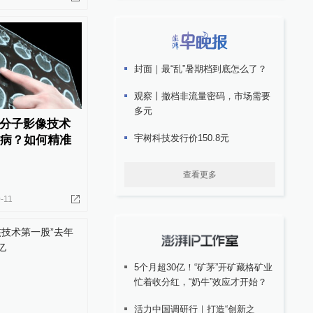
封面｜最“乱”暑期档到底怎么了？
观察丨撤档非流量密码，市场需要
多元
分子影像技术
宇树科技发行价150.8元
些病？如何精准
查看更多
-11
5个月超30亿！“矿茅”开矿藏格矿业
忙着收分红，“奶牛”效应才开始？
活力中国调研行｜打造“创新之