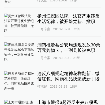
打虎记
2018-11-08
12
评
扬州江都区法院一法官严重违反
生活纪律，被开除党籍、撤职
一号专案
2018-10-31
72
评
湖南桃源县公安局违规发放30余
万元购物卡，一副县长被免职
一号专案
2018-10-05
31
评
违反八项规定精神花样翻新：微
信红包、网购礼品快递成新手段
打虎记
2018-09-29
18
评
上海市通报6起违反中央八项规