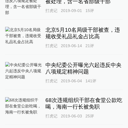
被处理，含一名省部级干部
打虎记
2019-09-01
15
评
北京5月10名局级干部被查，违
规收受礼品礼金占比高
打虎记
2019-06-14
21
评
中央纪委公开曝光六起违反中央
八项规定精神问题
打虎记
2019-06-04
141
评
68次违规组织干部在食堂公款吃
喝，海南一行长被免职
打虎记
2019-06-03
25
评