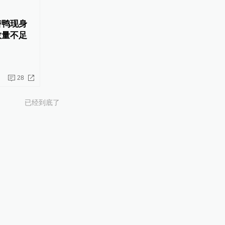
潜鸭现身
数量不足
28
已经到底了