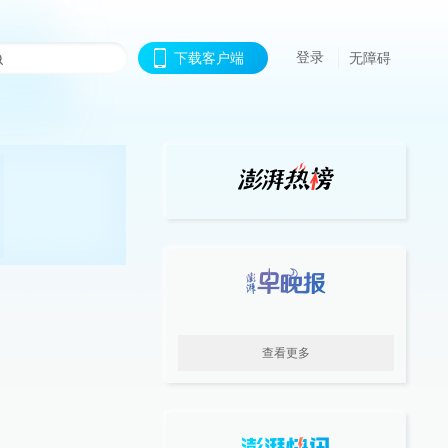
登录
下载客户端
无障碍
查看更多