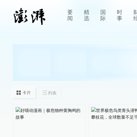
要
精
国
时
闻
选
际
事
卡片
列表