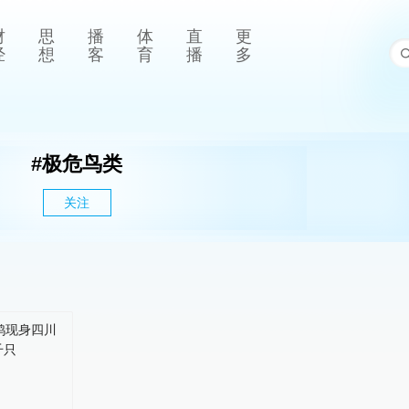
财
思
播
体
直
更
经
想
客
育
播
多
#
极危鸟类
关注