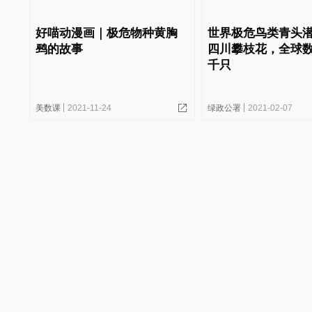
好喵动漫画｜极危物种黄胸
世界极危鸟类青头
鹀的故事
四川攀枝花，全球
千只
美数课
2021-11-24
绿政公署
2021-02-07