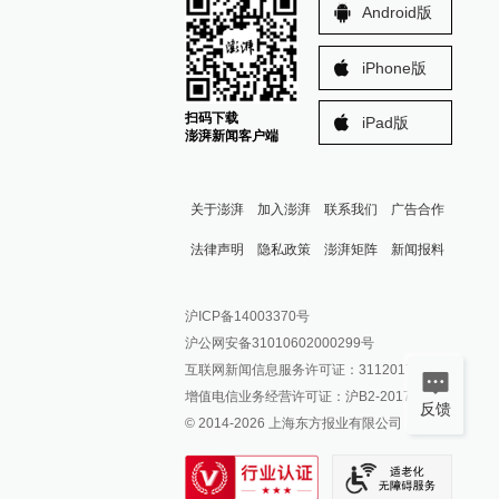
Android版
iPhone版
扫码下载
iPad版
澎湃新闻客户端
关于澎湃
加入澎湃
联系我们
广告合作
法律声明
隐私政策
澎湃矩阵
新闻报料
报料热线: 021-962866
澎湃新闻微博
沪ICP备14003370号
报料邮箱: news@thepaper.cn
澎湃新闻公众号
沪公网安备31010602000299号
澎湃新闻抖音号
互联网新闻信息服务许可证：31120170006
派生万物开放平台
增值电信业务经营许可证：沪B2-2017116
反馈
© 2014-
2026
上海东方报业有限公司
IP SHANGHAI
SIXTH TONE