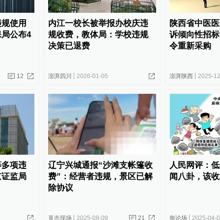
违规使用
内江一校长被举报办校庆违
陕西省中医医
局公布4
规收费，教体局：学校违规
诉倾向性招标
决策已退费
令重新采购
12
澎湃四川
2026-01-05
澎湃陕西
2025-12
等多项违
辽宁兴城通报“沙滩支帐篷收
人民网评：低
京证监局
费”：经营者违规，景区已解
闻八卦，该收
除协议
直击现场
2025-08-09
21
舆论场
2025-04-