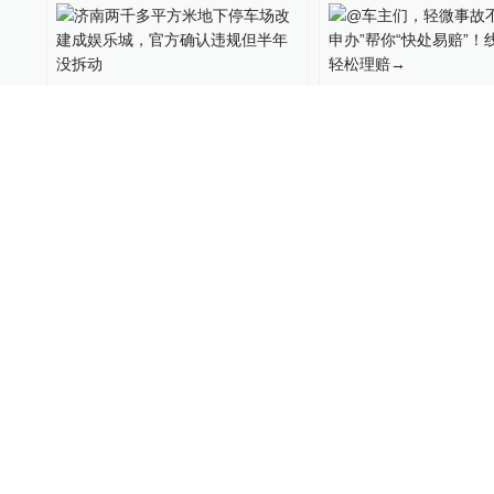
济南两千多平方米地下停车
@车主们，轻微事
场改建成娱乐城，官方确认
等，“随申办”帮你
违规但半年没拆动
赔”！线上处理，轻
澎湃山东
2024-08-15
62
市民云
2024-07-29
中泰证券被山东证监局出具
丽江永胜县医院回