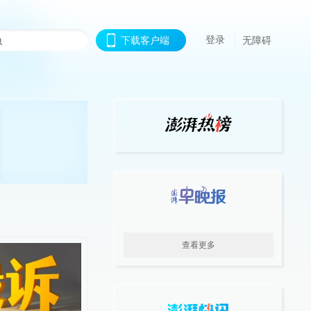
登录
下载客户端
无障碍
查看更多