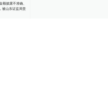
金额披露不准
未披露，被山
改正
-23
违反八项规定典