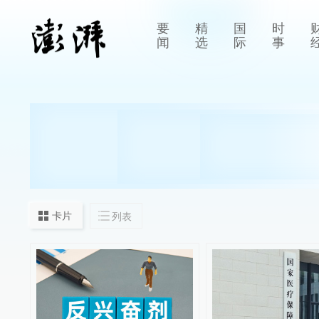
要
精
国
时
闻
选
际
事
卡片
列表