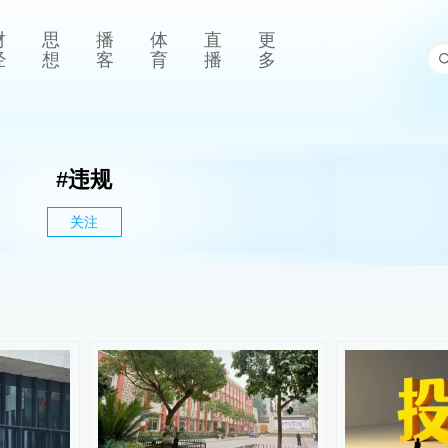
财
思
播
体
直
更
经
想
客
育
播
多
#
违规
关注