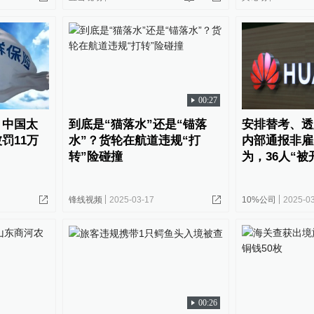
00:27
，中国太
到底是“猫落水”还是“锚落
安排替考、透
罚11万
水”？货轮在航道违规“打
内部通报非雇
转”险碰撞
为，36人“被
锋线视频
2025-03-17
10%公司
2025-0
00:26