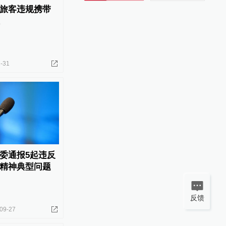
旅客违规携带
-31
委通报5起违反
精神典型问题
反馈
09-27