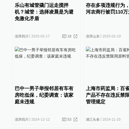
乐山有城管撬门运走搅拌
存在多项违规行为
机？城管：选择凌晨是为避
河农商行被罚110万
免激化矛盾
澎湃四川
2025-02-17
18
澎湃山东
2025-02-10
巴中一男子举报邻居有车有
上海市药监局：百
房吃低保，纪委调查：该家
产品不存在违反禁
庭未违规
管理规定
澎湃四川
2024-12-12
53
浦江头条
2024-11-20