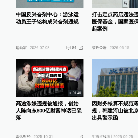
中国反兴奋剂中心：游泳运
打击定点药店违法
动员王子铭构成兴奋剂违规
医保基金，国家医保
起案例
运动家
2026-07-03
84
绿政公署
2026-06-15
01:40
高途涉嫌违规被通报，创始
因财务核算不规范
人陈向东800亿财富神话已陨
规，韩建河山被北
落
出具警示函
雷达财经
2025-10-31
牛市点线面
2025-09-25