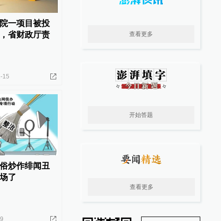
院一项目被投
，省财政厅责
查看更多
-15
开始答题
俗炒作绯闻丑
场了
查看更多
09