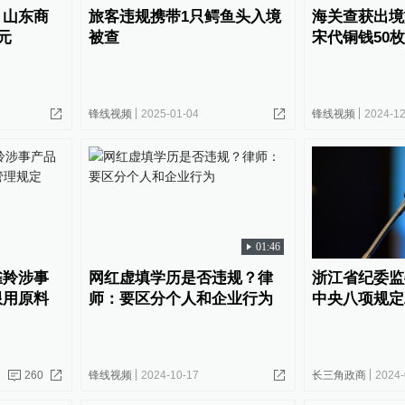
，山东商
旅客违规携带1只鳄鱼头入境
海关查获出境
元
被查
宋代铜钱50枚
锋线视频
2025-01-04
锋线视频
2024-12
01:46
雀羚涉事
网红虚填学历是否违规？律
浙江省纪委监
限用原料
师：要区分个人和企业行为
中央八项规定
260
锋线视频
2024-10-17
长三角政商
2024-