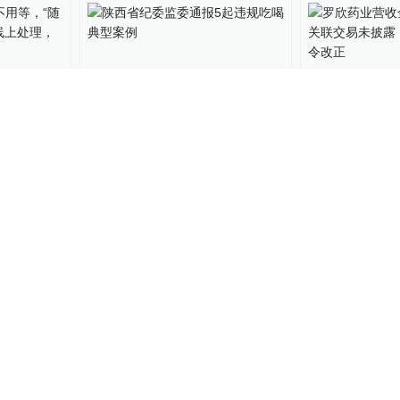
故不用
陕西省纪委监委通报5起违规
罗欣药业营收
“快处易
吃喝典型案例
确、关联交易
松理赔→
东证监局责令
澎湃陕西
2024-06-29
12
澎湃山东
2024-06
应因医保
曲靖一县医院违规使用医保
襄阳通报4起