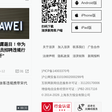
Android版
iPhone版
扫码下载
iPad版
澎湃新闻客户端
露题目！华为
关于澎湃
加入澎湃
联系我们
广告合作
员招聘违规行
开”
法律声明
隐私政策
澎湃矩阵
新闻报料
报料热线: 021-962866
澎湃新闻微博
沪ICP备14003370号
3-12
31
报料邮箱: news@thepaper.cn
澎湃新闻公众号
沪公网安备31010602000299号
澎湃新闻抖音号
互联网新闻信息服务许可证：31120170006
派生万物开放平台
增值电信业务经营许可证：沪B2-2017116
© 2014-
2026
上海东方报业有限公司
IP SHANGHAI
SIXTH TONE
00:31