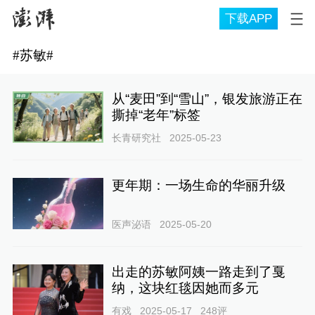
下载APP
#
苏敏
#
从“麦田”到“雪山”，银发旅游正在
撕掉“老年”标签
长青研究社
2025-05-23
更年期：一场生命的华丽升级
医声泌语
2025-05-20
出走的苏敏阿姨一路走到了戛
纳，这块红毯因她而多元
有戏
2025-05-17
248
评