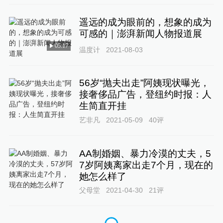
遥远的成为眼前的，想象的成为
可感的｜澎湃新闻人物报道展
05:17
温度计
2021-08-03
56岁“抛夫出走”阿姨现状曝光，
接奢侈品广告，登纽约时报：人
生简直开挂
艺非凡
2021-05-09
40
评
AA制婚姻、暴力冷漠的丈夫，5
7岁阿姨离家出走7个月，现在的
她怎么样了
父母堂
2021-04-30
21
评