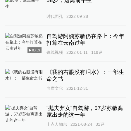
58岁，逃离前半生
时代面孔
2022-09-28
自驾游阿姨苏敏仍在路上：今年
打算在云南过年
03:59
锋线视频
2022-01-11
119
评
《我的右眼没有泪水》：一部生
命之书
向度文化
2021-12-31
“抛夫弃女”自驾游，57岁苏敏离
家出走的这一年
十点人物志
2021-08-24
31
评