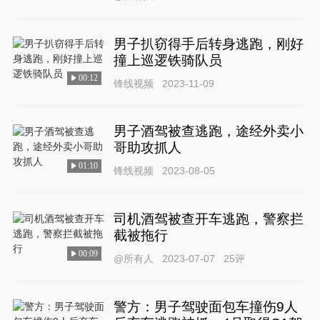
男子扒窃得手后转身逃跑，刚好
撞上巡逻铁骑队员
00:12
锋线视频
2023-11-09
男子酒驾被查逃跑，途经外卖小
哥助攻抓人
01:10
锋线视频
2023-08-05
司机酒驾被查开车逃跑，警察拦
截被拖行
00:09
@所有人
2023-07-07
25
评
警方：男子驾驶面包车撞伤9人