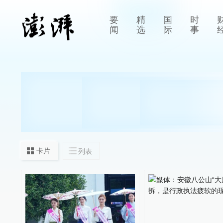
要
精
国
时
闻
选
际
事
卡片
列表