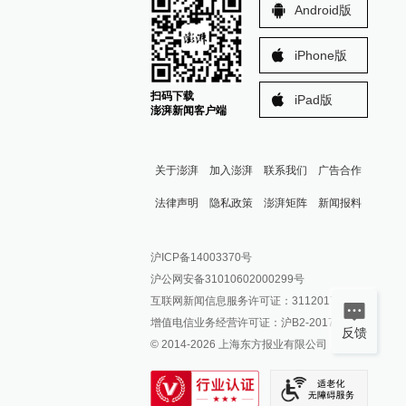
Android版
iPhone版
扫码下载
iPad版
澎湃新闻客户端
关于澎湃
加入澎湃
联系我们
广告合作
法律声明
隐私政策
澎湃矩阵
新闻报料
报料热线: 021-962866
澎湃新闻微博
沪ICP备14003370号
报料邮箱: news@thepaper.cn
澎湃新闻公众号
沪公网安备31010602000299号
澎湃新闻抖音号
互联网新闻信息服务许可证：31120170006
派生万物开放平台
增值电信业务经营许可证：沪B2-2017116
反馈
© 2014-
2026
上海东方报业有限公司
IP SHANGHAI
SIXTH TONE