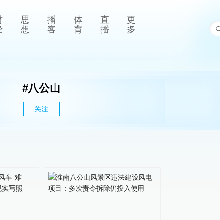
财
思
播
体
直
更
经
想
客
育
播
多
#
八公山
关注