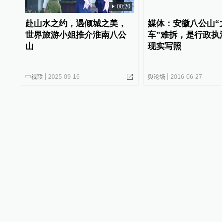
00:20
赴山水之约，遇倾城之美，
媒体：安徽八公山“
世界旅游小姐推介淮南八公
车”难拆，是行政执
山
现实写照
中视联
2025-09-16
舆论场
2016-06-27