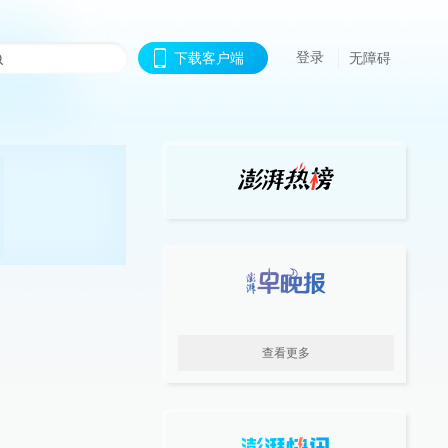
登录
下载客户端
无障碍
查看更多