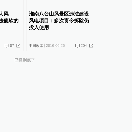
大风
淮南八公山风景区违法建设
法疲软的
风电项目：多次责令拆除仍
投入使用
87
中国政库
2016-06-26
204
已经到底了