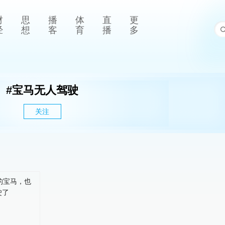
财
思
播
体
直
更
经
想
客
育
播
多
#
宝马无人驾驶
关注