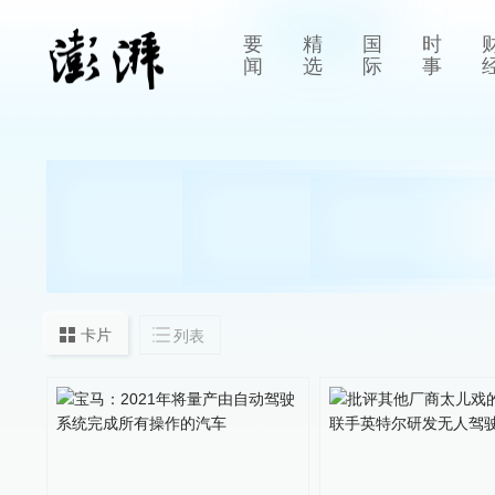
要
精
国
时
闻
选
际
事
卡片
列表