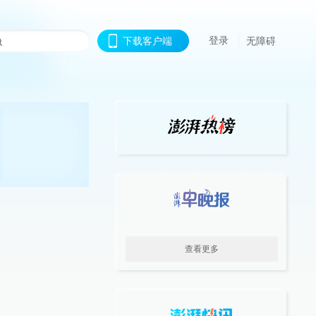
登录
下载客户端
无障碍
查看更多