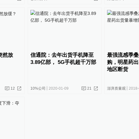
突然放
信通院：去年出货手机降至
最强流感季叠
3.89亿部， 5G手机超千万部
购，明星药出
地区断货
12
10%公司
2020-01-09
21
澎湃质量观
2018-