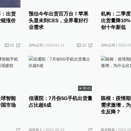
事：出货
预估今年出货百万台！苹果
机构：二季度
业链涨价
头显未到CES，业界看好行
出货量降10
业需求
创十年新低
21
10%公司
2024-01-11
12
10%公司
2022-0
00:45
全球智能
信通院：7月份5G手机出货量
陈根：疫情期
中国市场
占比超6成
需求激增，为
生反降？
@所有人
2020-08-13
陈述根本
2020-05