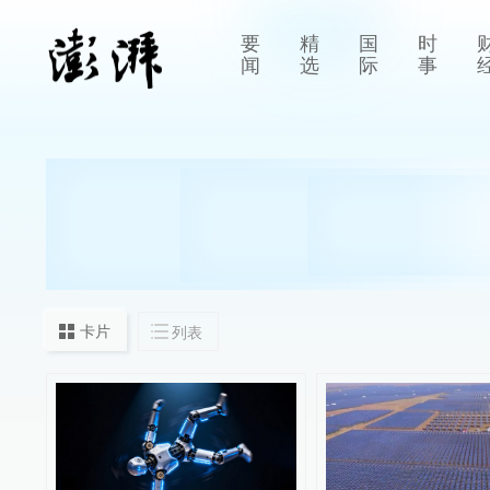
要
精
国
时
闻
选
际
事
卡片
列表