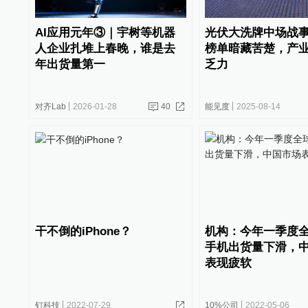
AI应用元年③｜宇树等机器
光伏大洗牌中场战
人企业扎堆上春晚，谁是去
榜单暗藏苦楚，产
年出货量第一
乏力
对齐Lab
2026-01-28
40
能见度
2025-08-14
​干不倒的iPhone？
机构：今年一季度
手机出货量下滑，
表现疲软
钉科技
2022-07-29
10%公司
2022-05-06