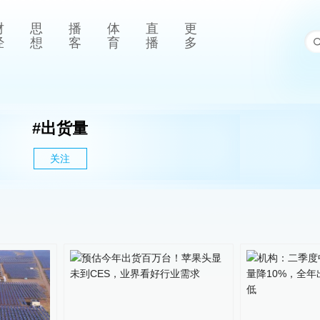
财
思
播
体
直
更
经
想
客
育
播
多
#
出货量
关注