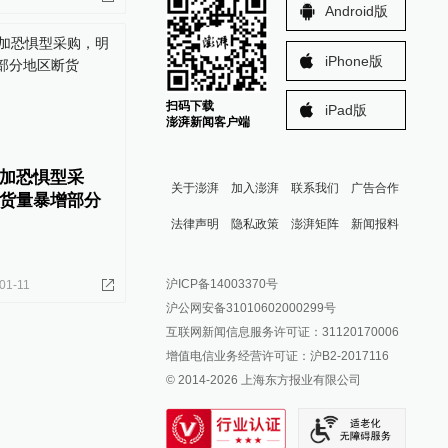
Android版
iPhone版
扫码下载
iPad版
澎湃新闻客户端
加恐惧型采
关于澎湃
加入澎湃
联系我们
广告合作
货量暴增部分
法律声明
隐私政策
澎湃矩阵
新闻报料
报料热线: 021-962866
澎湃新闻微博
沪ICP备14003370号
01-11
报料邮箱: news@thepaper.cn
澎湃新闻公众号
沪公网安备31010602000299号
澎湃新闻抖音号
互联网新闻信息服务许可证：31120170006
派生万物开放平台
增值电信业务经营许可证：沪B2-2017116
© 2014-
2026
上海东方报业有限公司
IP SHANGHAI
SIXTH TONE