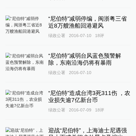
“尼伯特”减弱停编，闽浙粤三省
近8万艘渔船回港避风
绿政公署
2016-07-10
18
评
“尼伯特”减弱台风蓝色预警解
除，东南沿海仍将有暴雨
绿政公署
2016-07-10
“尼伯特”造成台湾3死311伤 ，农
业损失逾7亿新台币
绿政公署
2016-07-09
18
评
迎战“尼伯特”，上海迪士尼遇强