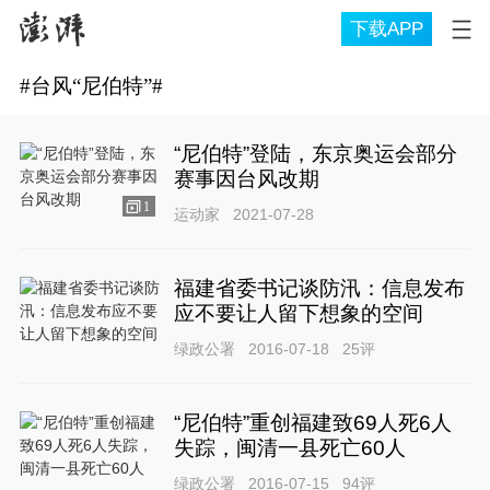
下载APP
#
台风“尼伯特”
#
“尼伯特”登陆，东京奥运会部分
赛事因台风改期
1
运动家
2021-07-28
福建省委书记谈防汛：信息发布
应不要让人留下想象的空间
绿政公署
2016-07-18
25
评
“尼伯特”重创福建致69人死6人
失踪，闽清一县死亡60人
绿政公署
2016-07-15
94
评