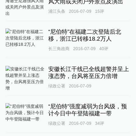
风大雨或关闭户外景点及演出
浦江头条
2016-07-09
15
评
“尼伯特”在福建二次登陆后北
移，浙江已转移18.2万人
长三角政商
2016-07-09
40
评
安徽长江干线已全线超警并呈上
涨态势，台风将至压力倍增
绿政公署
2016-07-09
“尼伯特”强度减弱为台风级，预
计今日中午登陆福建一带
绿政公署
2016-07-09
34
评