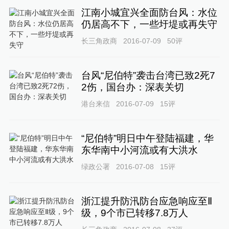
江南小城宜兴全面防台风：水位
仍居高不下，一些圩堤或再失守
长三角政商
2016-07-09
50
评
台风“尼伯特”袭击台湾已致2死7
2伤，国台办：深表关切
港台来信
2016-07-09
15
评
“尼伯特”明日中午登陆福建，华
东华南中小河流或有大洪水
绿政公署
2016-07-08
15
评
浙江提升防汛防台应急响应至Ⅱ
级，9个市已转移7.8万人