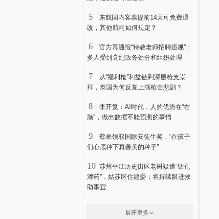
5
东航国内客票提前14天可免费退
改，其他航司如何规定？
6
官方再通报“特教老师招聘违规”：
多人受到党纪政务处分和组织处理
7
从“福利枪”利益链到深层枪支崇
拜，泰国为何反复上演枪击悲剧？
8
李开复：AI时代，人的优势在“右
脑”，做出数据不能预测的事情
9
蔡皋领取国际安徒生奖，“在孩子
们心底种下真善美的种子”
10
苏州平江历史街区老树疑遭“钻孔
灌药”，姑苏区住建委：将持续跟进救
助事宜
展开更多