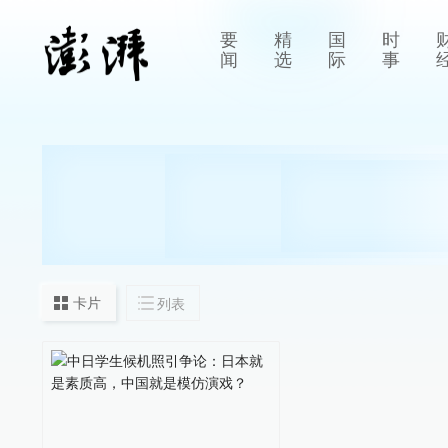
要
精
国
时
闻
选
际
事
卡片
列表