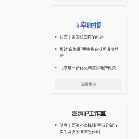
封面｜泰国校园再响枪声
预计“白海豚”明晚将在浙闽沿海登
陆
北京进一步优化调整房地产政策
查看更多
明查｜西澳小岛惊现“宇宙异象”？
实为网友的陈年恶作剧