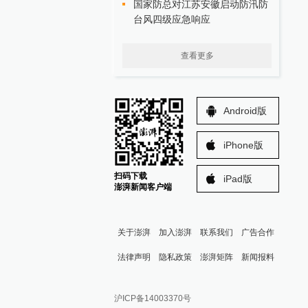
国家防总对江苏安徽启动防汛防
台风四级应急响应
查看更多
Android版
iPhone版
扫码下载
iPad版
澎湃新闻客户端
关于澎湃
加入澎湃
联系我们
广告合作
法律声明
隐私政策
澎湃矩阵
新闻报料
报料热线: 021-962866
澎湃新闻微博
沪ICP备14003370号
报料邮箱: news@thepaper.cn
澎湃新闻公众号