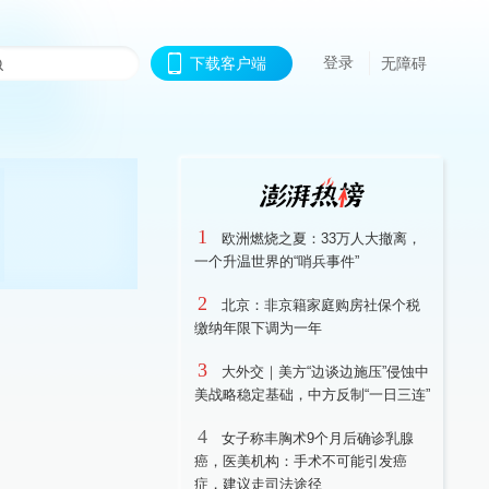
登录
下载客户端
无障碍
1
欧洲燃烧之夏：33万人大撤离，
一个升温世界的“哨兵事件”
2
北京：非京籍家庭购房社保个税
缴纳年限下调为一年
3
大外交｜美方“边谈边施压”侵蚀中
美战略稳定基础，中方反制“一日三连”
4
女子称丰胸术9个月后确诊乳腺
癌，医美机构：手术不可能引发癌
症，建议走司法途径