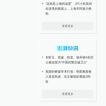
“这就是上海的温度”，3只小松鼠掉
在滚烫的路面上，上海市民接力救
助
查看更多
衣昕玉、苗鉴、程龙、谯禾林4名烈
士被追授为“中国武警忠诚卫士”
英国剑桥版学术打假：明星教授卷
入造假风波，论文被指抄袭超180
处
查看更多