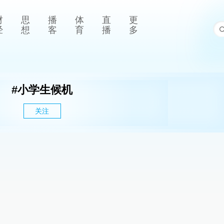
财
思
播
体
直
更
经
想
客
育
播
多
#
小学生候机
关注