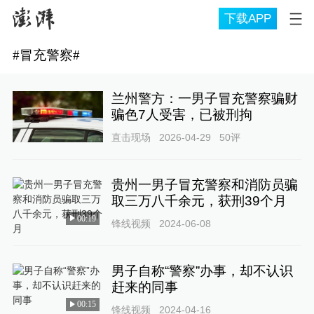
下载APP
#
冒充警察
#
兰州警方：一男子冒充警察骗财
骗色7人受害，已被刑拘
直击现场
2026-04-29
50
评
贵州一男子冒充警察和消防员骗
取三万八千余元，获刑39个月
00:19
锋线视频
2024-06-08
男子自称“警察”办事，却不认识
赶来的同事
00:15
锋线视频
2024-04-16