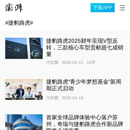
下载APP
#
捷豹路虎
#
捷豹路虎2025财年呈现V型反
转，三款核心车型贡献超七成销
量
汽车圈
2026-05-15
15
评
捷豹路虎“青少年梦想基金”新周
期正式启动
汽车圈
2026-04-19
首家全球品牌体验中心落户苏
州，奇瑞与捷豹路虎合作新品牌