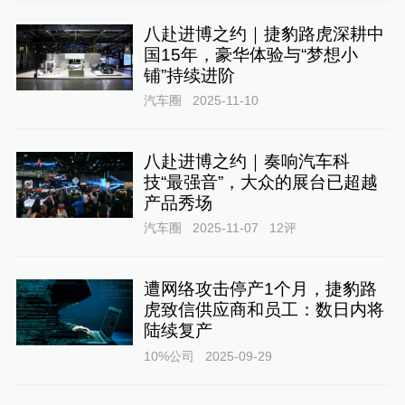
八赴进博之约｜捷豹路虎深耕中
国15年，豪华体验与“梦想小
铺”持续进阶
汽车圈
2025-11-10
八赴进博之约｜奏响汽车科
技“最强音”，大众的展台已超越
产品秀场
汽车圈
2025-11-07
12
评
遭网络攻击停产1个月，捷豹路
虎致信供应商和员工：数日内将
陆续复产
10%公司
2025-09-29