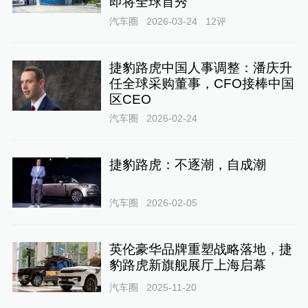
即将全球首秀
汽车圈
2026-03-24
12
评
捷豹路虎中国人事调整：潘庆升
任全球采购董事，CFO接棒中国
区CEO
汽车圈
2026-02-24
捷豹路虎：不逐潮，自成潮
汽车圈
2026-02-05
英伦豪华品牌重塑战略落地，捷
豹路虎新旗舰展厅上海启幕
汽车圈
2025-11-20