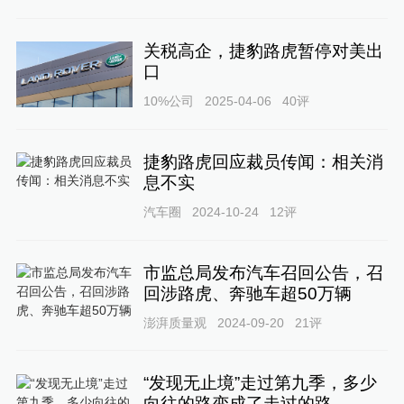
关税高企，捷豹路虎暂停对美出
口
10%公司
2025-04-06
40
评
捷豹路虎回应裁员传闻：相关消
息不实
汽车圈
2024-10-24
12
评
市监总局发布汽车召回公告，召
回涉路虎、奔驰车超50万辆
澎湃质量观
2024-09-20
21
评
“发现无止境”走过第九季，多少
向往的路变成了走过的路