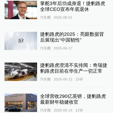
掌舵3年后功成身退！捷豹路虎
全球CEO宣布年底退休
汽车圈
2025-08-01
捷豹路虎的2025：亮眼数据背
后展现出“中国韧性”
汽车圈
2025-06-17
捷豹路虎澄清不实传闻：奇瑞捷
豹路虎目前在华生产一切正常
汽车圈
2025-05-22
15
评
全球营收290亿英镑，捷豹路虎
最新财年稳健收官
汽车圈
2025-05-14
12
评