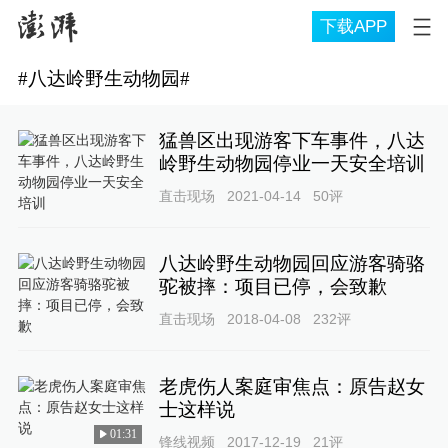
下载APP
#
八达岭野生动物园
#
猛兽区出现游客下车事件，八达
岭野生动物园停业一天安全培训
直击现场
2021-04-14
50
评
八达岭野生动物园回应游客骑骆
驼被摔：项目已停，会致歉
直击现场
2018-04-08
232
评
老虎伤人案庭审焦点：原告赵女
士这样说
01:31
锋线视频
2017-12-19
21
评