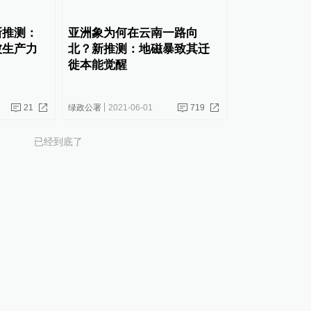
新推测：
亚洲象为何在云南一路向
被生产力
北？新推测：地磁暴致其迁
徙本能觉醒
21
绿政公署
2021-06-01
719
已经到底了