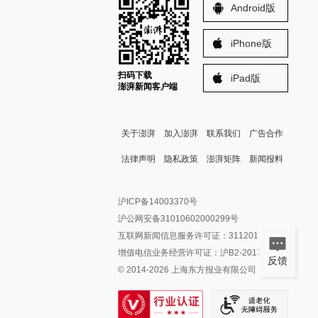
Android版
iPhone版
扫码下载
iPad版
澎湃新闻客户端
关于澎湃
加入澎湃
联系我们
广告合作
法律声明
隐私政策
澎湃矩阵
新闻报料
报料热线: 021-962866
澎湃新闻微博
沪ICP备14003370号
报料邮箱: news@thepaper.cn
澎湃新闻公众号
沪公网安备31010602000299号
澎湃新闻抖音号
互联网新闻信息服务许可证：31120170006
派生万物开放平台
增值电信业务经营许可证：沪B2-2017116
反馈
© 2014-
2026
上海东方报业有限公司
IP SHANGHAI
SIXTH TONE