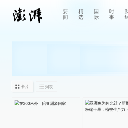
要
精
国
时
闻
选
际
事
卡片
列表