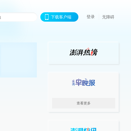
登录
下载客户端
无障碍
查看更多