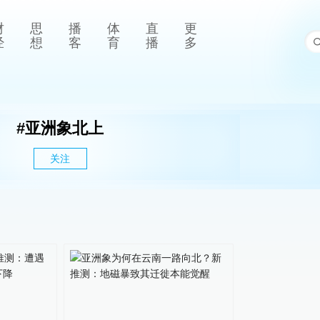
财
思
播
体
直
更
经
想
客
育
播
多
#
亚洲象北上
关注