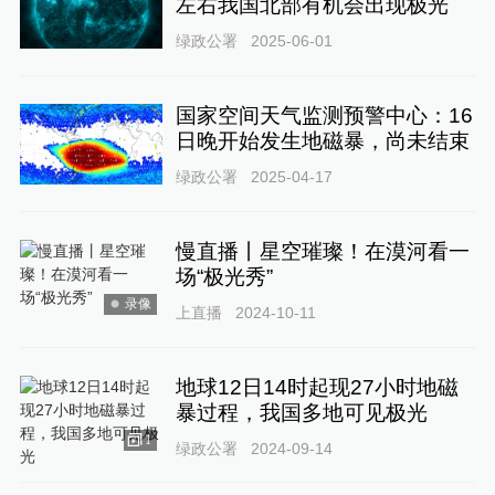
左右我国北部有机会出现极光
绿政公署
2025-06-01
国家空间天气监测预警中心：16
日晚开始发生地磁暴，尚未结束
绿政公署
2025-04-17
慢直播丨星空璀璨！在漠河看一
场“极光秀”
录像
上直播
2024-10-11
地球12日14时起现27小时地磁
暴过程，我国多地可见极光
1
绿政公署
2024-09-14