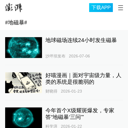
下载APP
#
地磁暴
#
地球磁场连续24小时发生磁暴
沙坪坝发布
2026-07-06
好喵漫画｜面对宇宙级力量，人
类的系统是很脆弱的
财晓得
2026-01-23
今年首个X级耀斑爆发，专家
答“地磁暴‘三问’”
科学湃
2026-01-22