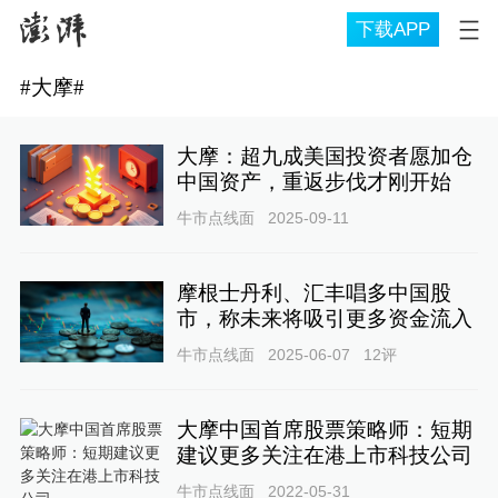
下载APP
#
大摩
#
大摩：超九成美国投资者愿加仓
中国资产，重返步伐才刚开始
牛市点线面
2025-09-11
摩根士丹利、汇丰唱多中国股
市，称未来将吸引更多资金流入
牛市点线面
2025-06-07
12
评
大摩中国首席股票策略师：短期
建议更多关注在港上市科技公司
牛市点线面
2022-05-31