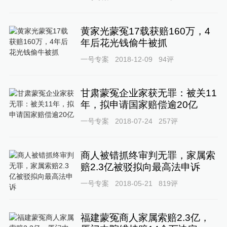
黄家光蒙冤17载获赔160万，4
年后花光钱偷牛被抓
一号专案
2018-12-09
94
评
甘肃蒙冤企业家获无罪：被关11
年，拟申请国家赔偿逾20亿
一号专案
2018-07-24
257
评
商人被错抓终审判无罪，家属索
赔2.3亿被驳拟向最高法申诉
一号专案
2018-05-21
819
评
福建蒙冤商人家属索赔2.3亿，