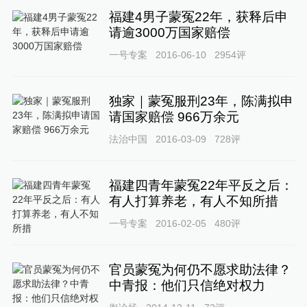
福建4男子蒙冤22年，获释后申
请逾3000万国家赔偿
一号专案
2016-06-10
2954
评
独家｜蒙冤服刑23年，陈满拟申
请国家赔偿 966万余元
法治中国
2016-03-09
728
评
福建四青年蒙冤22年平反之后：
有人打算养老，有人不知所措
一号专案
2016-02-05
480
评
官员蒙冤为何仍不愿求助法律？
中青报：他们只信绝对权力