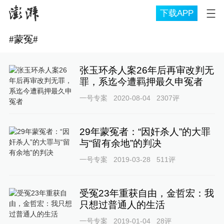
下载APP
#
蒙冤
#
张玉环杀人案26年后再审改判无
罪，系迄今遭羁押最久申冤者
一号专案
2020-08-04
2307
评
29年蒙冤者：“因奸杀人”的大罪
与“留有余地”的判决
一号专案
2019-03-28
511
评
受冤23年重获自由，金哲宏：我
只想过普通人的生活
一号专案
2019-01-04
28
评