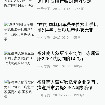
厦门中院维持赔14余万决定
一号专案
2017-11-13
1745
评
“摩的”司机因车费争执捡走手机
被判4年，出狱后申诉获无罪
一号专案
2017-05-04
65
评
福建商人蒙冤企业倒闭，家属索
赔2.3亿法院判赔14.9万
一号专案
2017-02-04
160
评
福建商人蒙冤数亿元企业倒闭，
病逝后家属提2.3亿国家赔偿
一号专案
2016-12-05
1990
评