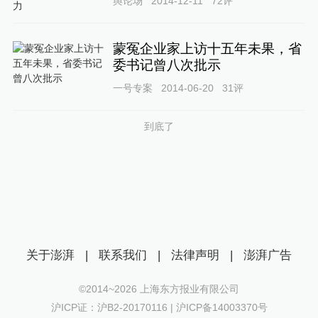
舆论场
2014-12-11
72
评
蒙冤企业家上访十五年未果，省
委书记曾八次批示
一号专案
2014-06-20
31
评
到底了
关于澎湃
|
联系我们
|
法律声明
|
澎湃广告
©2014~
2026
上海东方报业有限公司
沪ICP证：沪B2-20170116 | 沪ICP备14003370号