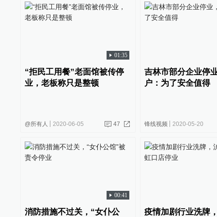
01:35
“拒民工用餐”老面馆被传停
吉林市部分企业停
业，老板称只是整顿
户：为了安全值得
@所有人
2020-06-05
47
锋线视频
2020-05-20
00:41
消防措施不过关，“女仆公
疫情加剧行业洗牌