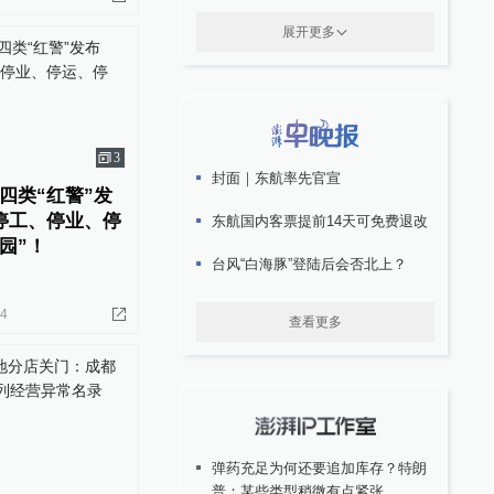
展开更多
3
封面｜东航率先官宣
四类“红警”发
停工、停业、停
东航国内客票提前14天可免费退改
园”！
台风“白海豚”登陆后会否北上？
24
查看更多
弹药充足为何还要追加库存？特朗
普：某些类型稍微有点紧张