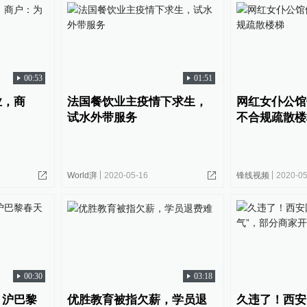
00:53
01:51
业，商
法国餐饮业主疫情下求生，
网红女仆公馆
试水外带服务
不合规疏散楼
World湃
2020-05-16
锋线视频
2020-05
00:30
03:18
，沪巴黎
优胜教育被指欠薪，学员退
久违了！西安