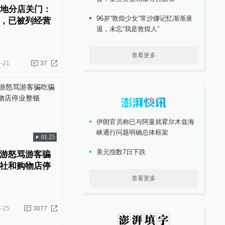
多地分店关门：
96岁“敦煌少女”常沙娜记忆渐渐衰
，已被列经营
退，未忘“我是敦煌人”
查看更多
-21
37
伊朗官员称已与阿曼就霍尔木兹海
峡通行问题明确总体框架
01:25
美元指数7日下跌
游怒骂游客骗
社和购物店停
查看更多
-25
3077