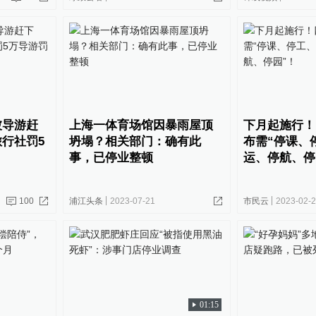
被导游赶
上海一体育场馆因暴雨屋顶
下月起施行！
行社罚5
坍塌？相关部门：确有此
布需“停课、
事，已停业整顿
运、停航、停
100
浦江头条
2023-07-21
市民云
2023-02-
01:15