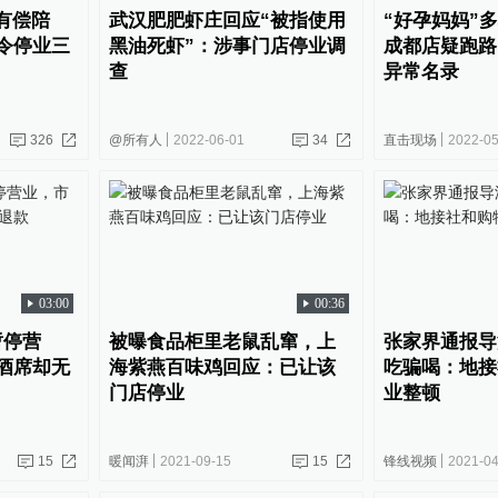
模有偿陪
武汉肥肥虾庄回应“被指使用
“好孕妈妈”
令停业三
黑油死虾”：涉事门店停业调
成都店疑跑路
查
异常名录
326
@所有人
2022-06-01
34
直击现场
2022-05
03:00
00:36
暂停营
被曝食品柜里老鼠乱窜，上
张家界通报导
酒席却无
海紫燕百味鸡回应：已让该
吃骗喝：地接
门店停业
业整顿
15
暖闻湃
2021-09-15
15
锋线视频
2021-04