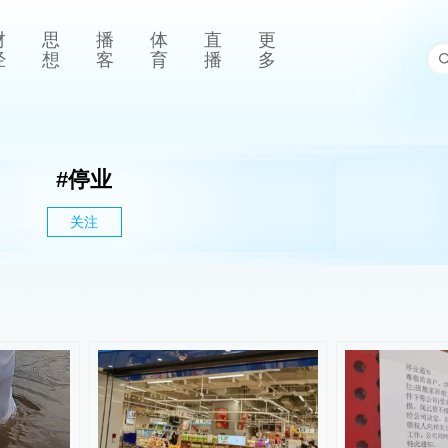
财
思
播
体
直
更
经
想
客
育
播
多
#
停业
关注