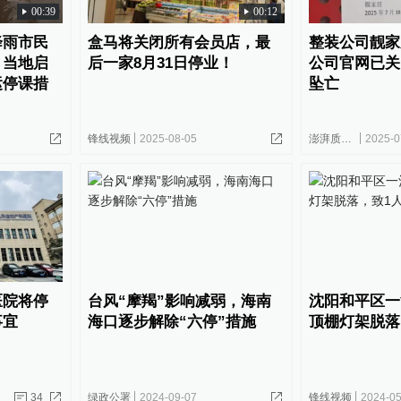
00:39
00:12
降雨市民
盒马将关闭所有会员店，最
整装公司靓家
，当地启
后一家8月31日停业！
公司官网已关
运停课措
坠亡
锋线视频
2025-08-05
澎湃质量观
2025-0
医院将停
台风“摩羯”影响减弱，海南
沈阳和平区一
事宜
海口逐步解除“六停”措施
顶棚灯架脱落
34
绿政公署
2024-09-07
锋线视频
2024-05