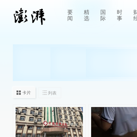
要
精
国
时
闻
选
际
事
卡片
列表