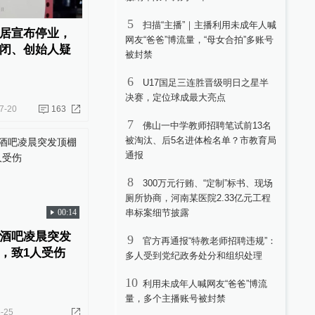
5
扫描“主播”｜主播利用未成年人喊
居宣布停业，
网友“爸爸”博流量，“母女合拍”多账号
闭、创始人疑
被封禁
6
U17国足三连胜晋级明日之星半
决赛，定位球成最大亮点
7-20
163
7
佛山一中学教师招聘笔试前13名
被淘汰、后5名进体检名单？市教育局
通报
8
300万元行贿、“定制”标书、现场
厕所协商，河南某医院2.33亿元工程
00:14
串标案细节披露
酒吧凌晨突发
9
官方再通报“特教老师招聘违规”：
，致1人受伤
多人受到党纪政务处分和组织处理
10
利用未成年人喊网友“爸爸”博流
量，多个主播账号被封禁
-25