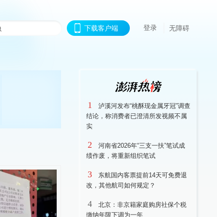
登录
下载客户端
无障碍
1
泸溪河发布“桃酥现金属牙冠”调查
结论，称消费者已澄清所发视频不属
实
2
河南省2026年“三支一扶”笔试成
绩作废，将重新组织笔试
3
东航国内客票提前14天可免费退
改，其他航司如何规定？
4
北京：非京籍家庭购房社保个税
缴纳年限下调为一年