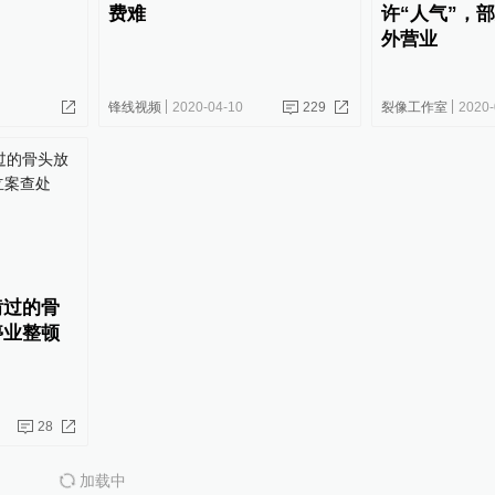
费难
许“人气”，
外营业
锋线视频
2020-04-10
229
裂像工作室
2020-
啃过的骨
停业整顿
28
加载中