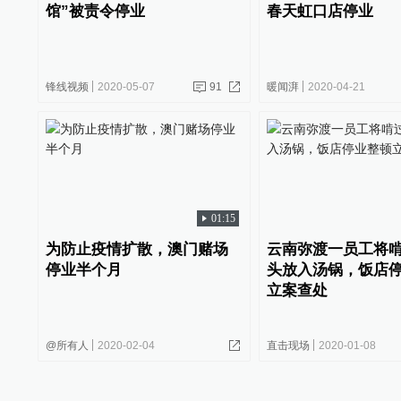
馆”被责令停业
春天虹口店停业
锋线视频
2020-05-07
91
暖闻湃
2020-04-21
01:15
为防止疫情扩散，澳门赌场
云南弥渡一员工将
停业半个月
头放入汤锅，饭店
立案查处
@所有人
2020-02-04
直击现场
2020-01-08