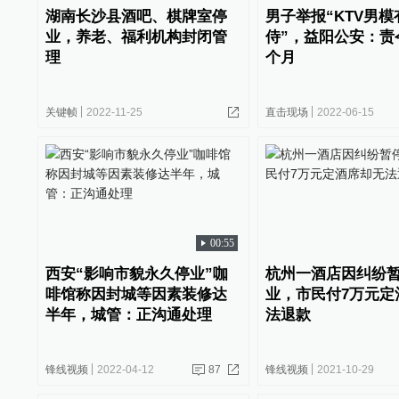
湖南长沙县酒吧、棋牌室停
男子举报“KTV男
业，养老、福利机构封闭管
侍”，益阳公安：责
理
个月
关键帧
2022-11-25
直击现场
2022-06-15
00:55
西安“影响市貌永久停业”咖
杭州一酒店因纠纷
啡馆称因封城等因素装修达
业，市民付7万元定
半年，城管：正沟通处理
法退款
锋线视频
2022-04-12
87
锋线视频
2021-10-29