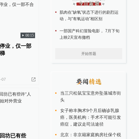
肌肉在“缺氧”状态下进行的剧烈运
动，与“有氧运动”相区别
一部国产科幻冒险电影， 7月下旬
00:15
上映2天宣布撤档
停业，仅一部
梯
开始答题
-07
当三只松鼠宝宝意外坠落城市街
头
女子称丰胸术9个月后确诊乳腺
癌，医美机构：手术不可能引发
癌症，建议走司法途径
北京：非京籍家庭购房社保个税
回坊已有些