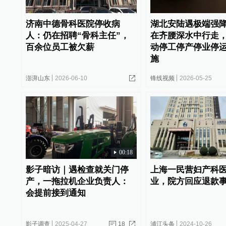
济南中德骨科医院停收病
湖北安陆遇极端强
人：仍在招聘“骨科主任”，
在齐腰深水中行走
百余位员工被欠薪
动停工停产停业停
施
澎湃山东
2026-06-10
锋线视频
2026-05-25
00:18
影子暗访｜遇检查就关门停
上海一民营妇产科
产，一拖拉机企业负责人：
业，院方回应退款
会提前接到通知
影子调查
2025-04-27
18
浦江头条
2024-10-26