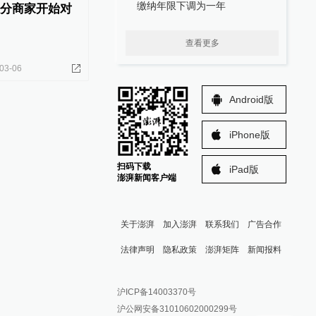
缴纳年限下调为一年
部分商家开始对
查看更多
03-06
Android版
iPhone版
扫码下载
iPad版
澎湃新闻客户端
关于澎湃
加入澎湃
联系我们
广告合作
法律声明
隐私政策
澎湃矩阵
新闻报料
报料热线: 021-962866
澎湃新闻微博
沪ICP备14003370号
报料邮箱: news@thepaper.cn
澎湃新闻公众号
沪公网安备31010602000299号
澎湃新闻抖音号