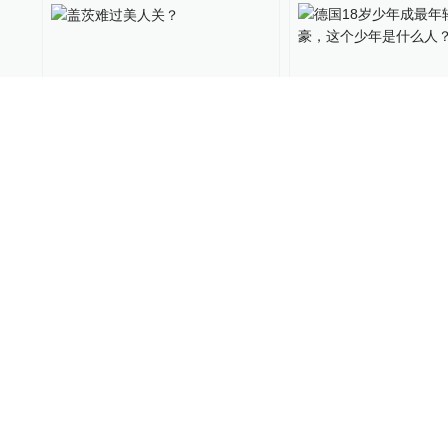
盖茨难过美人关？
德国18岁少年成最
富豪，这个少年是
雷达财经
2021-05-18
螳螂观察
2021-04-12
日本的贪官为啥那么少？
男子“赠与”“代孕女