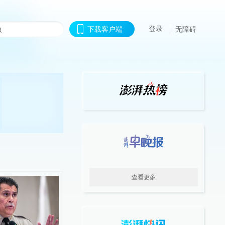
登录
下载客户端
无障碍
查看更多