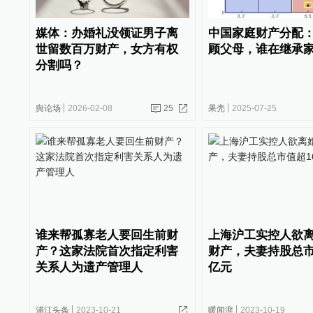
媒体：办婚礼没领证男子离
中国家庭财产分配
世留数百万财产，女方有权
顾父母，谁在继承
分割吗？
舆论场
2026-02-08
25
果壳
2025-07-25
谁来帮孤寡老人要回生前财
上海沪工实控人欲
产？这家法院首次指定利害
财产，夫妻持股总市
关系人为遗产管理人
亿元
浦江头条
2023-10-21
暖闻湃
2023-10-19