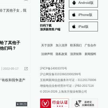
Android版
iPhone版
扫码下载
iPad版
澎湃新闻客户端
给了其他子
关于澎湃
加入澎湃
联系我们
广告合作
他们吗？
法律声明
隐私政策
澎湃矩阵
新闻报料
报料热线: 021-962866
澎湃新闻微博
沪ICP备14003370号
2022-05-17
报料邮箱: news@thepaper.cn
澎湃新闻公众号
沪公网安备31010602000299号
澎湃新闻抖音号
互联网新闻信息服务许可证：31120170006
派生万物开放平台
增值电信业务经营许可证：沪B2-2017116
© 2014-
2026
上海东方报业有限公司
IP SHANGHAI
SIXTH TONE
00:23