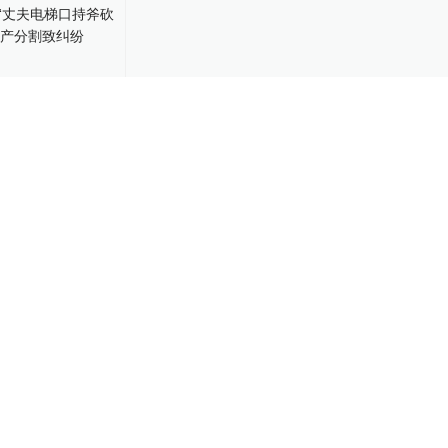
“丈夫电梯口持
：离婚财产分割
-15
345
00:46
00万亿总资