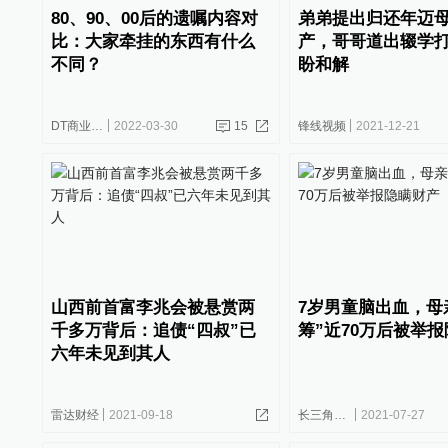
80、90、00后的遗嘱内容对
弟弟提出归还年迈
比：大家牵挂的东西有什么
产，哥哥道出辍学
不同？
盼和解
DT商业观察
2022-03-30
15
锋线视频
2021-12-21
山西前首富李兆会被悬赏两
7岁男童脑出血，母
千多万背后：追债“四叔”已
筹”近70万后被举
六年未见到其人
雷达财经
2021-09-18
长三角政商
2021-07-27