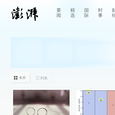
要
精
国
时
闻
选
际
事
卡片
列表