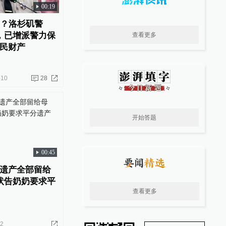
00:19
劫？洛杉矶警
，已增派警力保
查看更多
民财产
-10
28
开始答题
00:45
遗产全部留给
状告奶奶要求平
查看更多
22