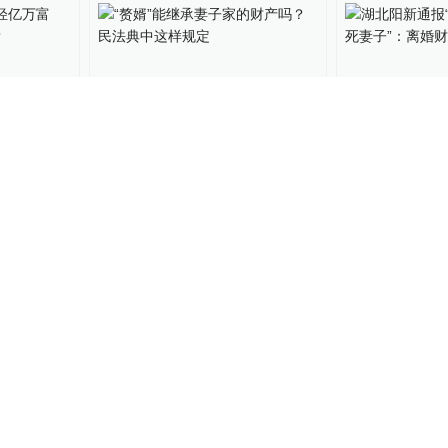
00:51
年轻亿万
“赘婿”能继承妻子家的财产
湖北阳新通报
什么人？
吗？民法典中这样规定
斧砍死妻子”
致纠纷
财经上下游
2021-03-14
直击现场
2021-01
”千万
H5丨50个问答，看《民法
统计局回应13