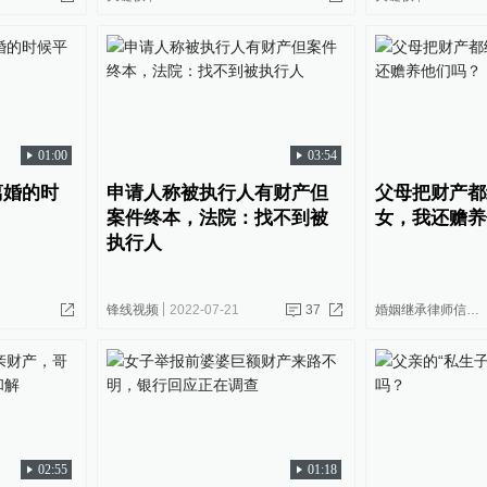
01:00
03:54
离婚的时
申请人称被执行人有财产但
父母把财产都
案件终本，法院：找不到被
女，我还赡养
执行人
锋线视频
2022-07-21
37
婚姻继承律师信金国
02:55
01:18