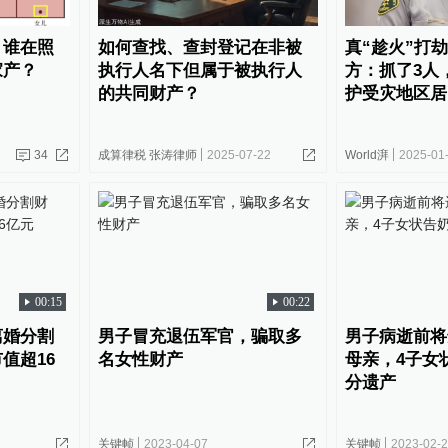
：谁在照
如何查找、查封登记在非被
真“趁火”打
家产？
执行人名下但属于被执行人
方：抓了3人
的共同财产？
护受灾地区居
34
成算律税 张涛律师
2025-07-22
World湃
2025-01
00:15
00:22
离婚分割
男子冒充退伍军官，骗取多
男子病逝前将
值超16
名女性财产
母亲，4子女
分遗产
关键帧
2023-04-07
关键帧
2023-02-