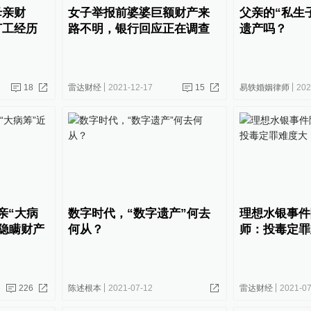
母亲财
女子举报前婆婆巨额财产来
父亲的“私生
打工经历
路不明，银行回应正在调查
遗产吗？
18
雷达财经
2021-12-17
15
易轶婚姻律师
202
亲“大病
数字时代，“数字遗产”何去
理想水银事件
报隐瞒财产
何从？
师：投毒定罪
226
陈述根本
2021-07-12
雷达财经
2021-07