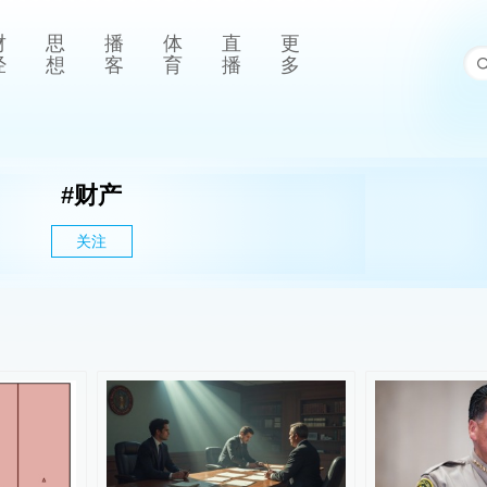
财
思
播
体
直
更
经
想
客
育
播
多
#
财产
关注