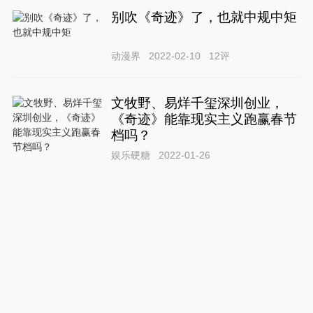
别吹《奇迹》了，也就中规中矩
动漫界
2022-02-10
12
评
文牧野、易烊千玺深圳创业，
《奇迹》能靠现实主义跑赢春节
档吗？
娱乐硬糖
2022-01-26
华语百亿阵容，我赌它一定爆
独立鱼电影
2021-12-06
人生的奇迹和生命的延续