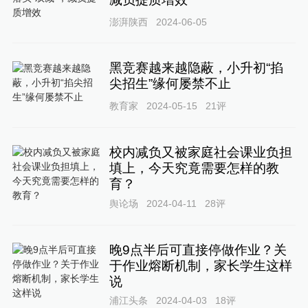
澎湃陕西
2024-06-05
黑竞赛越来越隐蔽，小升初“掐
尖招生”缘何屡禁不止
教育家
2024-05-15
21
评
校内减负又被家庭社会课业负担
填上，今天究竟需要怎样的教
育？
舆论场
2024-04-11
28
评
晚9点半后可直接停做作业？关
于作业熔断机制，家长学生这样
说
浦江头条
2024-04-03
18
评