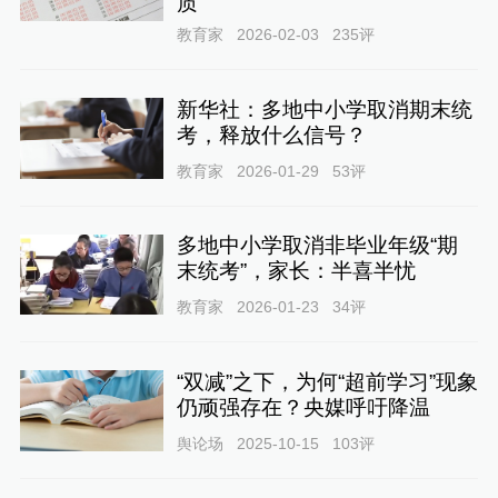
质
教育家
2026-02-03
235
评
新华社：多地中小学取消期末统
考，释放什么信号？
教育家
2026-01-29
53
评
多地中小学取消非毕业年级“期
末统考”，家长：半喜半忧
教育家
2026-01-23
34
评
“双减”之下，为何“超前学习”现象
仍顽强存在？央媒呼吁降温
舆论场
2025-10-15
103
评