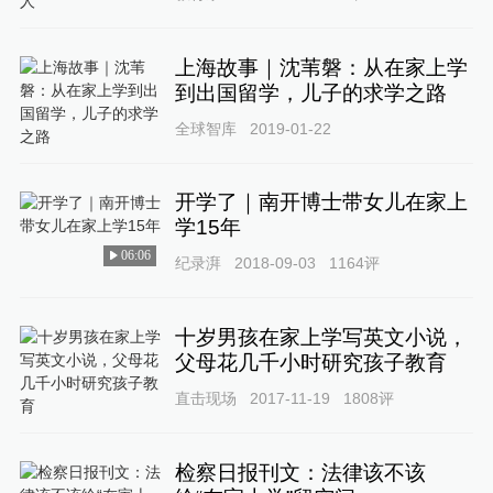
上海故事｜沈苇磐：从在家上学
到出国留学，儿子的求学之路
全球智库
2019-01-22
开学了｜南开博士带女儿在家上
学15年
06:06
纪录湃
2018-09-03
1164
评
十岁男孩在家上学写英文小说，
父母花几千小时研究孩子教育
直击现场
2017-11-19
1808
评
检察日报刊文：法律该不该