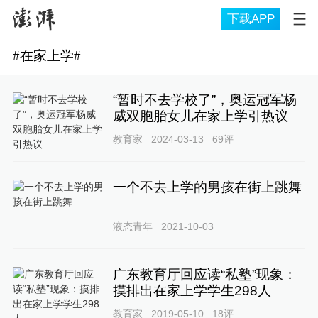
下载APP
#
在家上学
#
“暂时不去学校了”，奥运冠军杨
威双胞胎女儿在家上学引热议
教育家
2024-03-13
69
评
一个不去上学的男孩在街上跳舞
液态青年
2021-10-03
广东教育厅回应读“私塾”现象：
摸排出在家上学学生298人
教育家
2019-05-10
18
评