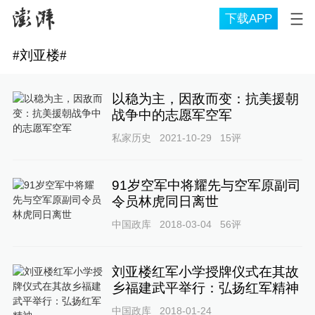
下载APP
#
刘亚楼
#
以稳为主，因敌而变：抗美援朝
战争中的志愿军空军
私家历史
2021-10-29
15
评
91岁空军中将耀先与空军原副司
令员林虎同日离世
中国政库
2018-03-04
56
评
刘亚楼红军小学授牌仪式在其故
乡福建武平举行：弘扬红军精神
中国政库
2018-01-24