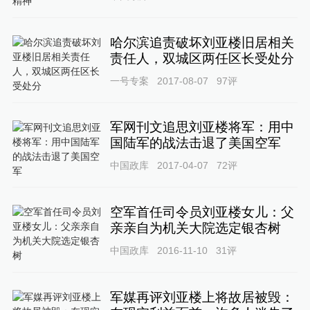
哈尔滨追责破坏刘亚楼旧居相关
责任人，双城区两任区长受处分
一号专案
2017-08-07
97
评
军网刊文追思刘亚楼将军：用中
国陆军的战法击退了美国空军
中国政库
2017-04-07
72
评
空军首任司令员刘亚楼女儿：父
亲亲自为机关大院选定银杏树
中国政库
2016-11-10
31
评
军媒再评刘亚楼上将故居被毁：