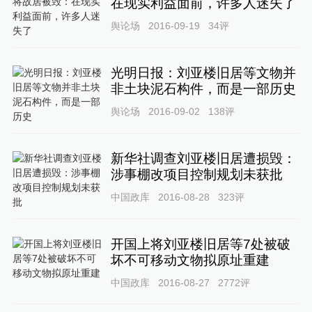
在现实利益面前，许多人迷失了
舆论场
2016-09-19
34
评
光明日报：刘亚楼旧居等文物并
非土块泥石构件，而是一部历史
舆论场
2016-09-02
138
评
新华社调查刘亚楼旧居遭损毁：
涉事棚改项目控制规划未获批
中国政库
2016-08-28
323
评
开国上将刘亚楼旧居等7处被破
坏不可移动文物拟原址重建
中国政库
2016-08-27
2772
评