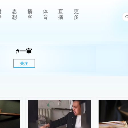
财
思
播
体
直
更
经
想
客
育
播
多
#
一审
关注