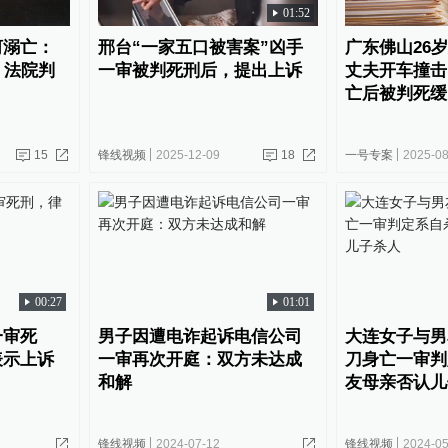
01:52
河溺亡：
邢台“一家五口被害案”凶手
广东佛山26
，法院判
一审被判死刑后，提出上诉
丈夫开车撞击
亡后被判死缓
15
锋线视频
2025-12-09
18
一号专案
2025-08
00:27
01:01
一审死
男子因遭电诈起诉电信公司
大连女子与男
表示上诉
一审再次开庭：双方未达成
刀身亡一审判
和解
友母亲否认儿
锋线视频
2024-07-12
锋线视频
2024-05