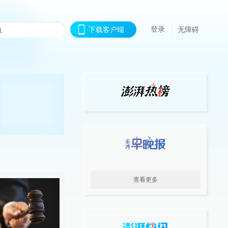
登录
下载客户端
无障碍
查看更多