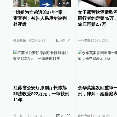
00:20
“姐姐为亡弟追凶27年”案一
女子露营饮酒后坠
审宣判：被告人易庚华被判
同行者约定赔45万
处死缓
农庄再赔2.7万
锋线视频
2025-12-23
43
一号专案
2025-12-14
江苏省公安厅原副厅长陈旭
余华英案发回重审
非法收受822万元，一审获刑
刑，律师：她当庭
11年
长三角政商
2024-10-30
21
锋线视频
2024-10-25