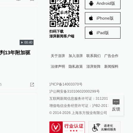
Android版
iPhone版
扫码下载
iPad版
澎湃新闻客户端
00:40
判13年附加驱
关于澎湃
加入澎湃
联系我们
广告合作
法律声明
隐私政策
澎湃矩阵
新闻报料
报料热线: 021-962866
澎湃新闻微博
沪ICP备14003370号
5
报料邮箱: news@thepaper.cn
澎湃新闻公众号
沪公网安备31010602000299号
澎湃新闻抖音号
互联网新闻信息服务许可证：31120170006
派生万物开放平台
增值电信业务经营许可证：沪B2-2017116
反馈
© 2014-
2026
上海东方报业有限公司
IP SHANGHAI
SIXTH TONE