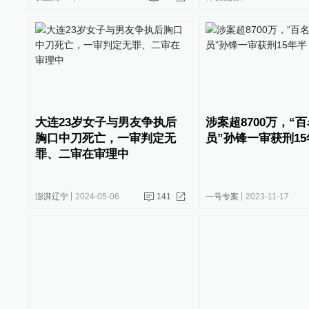
大连23岁女子与男友争执后
涉案超8700万，“
胸口中刀死亡，一审判定无
员”孙锋一审获刑1
罪、二审在审理中
澎湃辽宁
2024-05-06
141
一号专案
2023-11-17