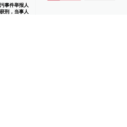
污事件举报人
获刑，当事人
-02
329
01:22
8死爆炸案一审
获刑
-30