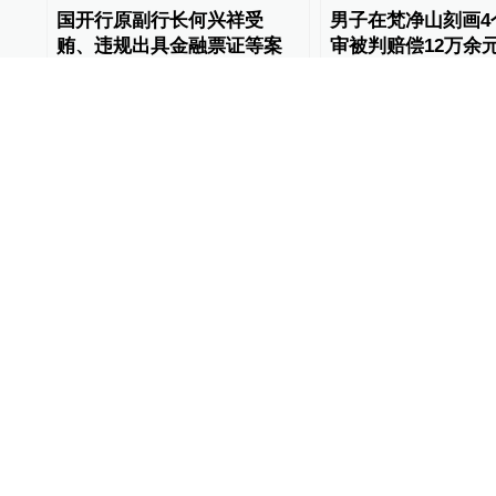
国开行原副行长何兴祥受
男子在梵净山刻画4
贿、违规出具金融票证等案
审被判赔偿12万余
一审开庭
京法网事
2022-08-23
@所有人
2022-03-29
00:14
湖南高院女法官遇害案今日
“南医大女生被杀案
一审开庭，将择期宣判
庭：择日宣判
关键帧
2021-04-09
关键帧
2020-12-31