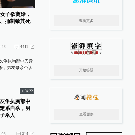
岁女子欲离婚，
、捅刺致其死
查看更多
-23
4411
开始答题
04:22
友争执胸部中
定系自杀，男
查看更多
子杀人
-08
314