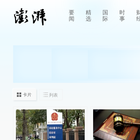
要
精
国
时
闻
选
际
事
卡片
列表