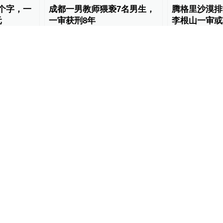
个字，一
成都一男教师猥亵7名男生，
腾格里沙漠排
元
一审获刑8年
李根山一审或
将上诉
12
锋线视频
2022-01-07
97
一号专案
2021-09
00:14
00:16
”二审开
江苏响水3·21特大爆炸事故案
江苏响水致7
一审宣判
宣判：53人
关键帧
2020-11-30
锋线视频
2020-11