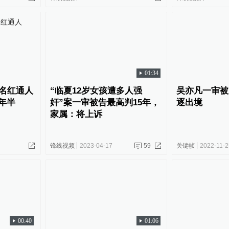
01:34
百名红通人
“临夏12岁女孩遭多人强
吴亦凡一审被
5年半
奸”案一审被告最高判15年，
逐出境
家属：将上诉
锋线视频
2023-04-17
59
关键帧
2022-11-2
00:40
01:06