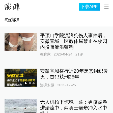
下载APP
#
宣城
#
平顶山学院流浪狗伤人事件后，
安徽宣城一区教体局禁止在校园
内投喂流浪猫狗
教育家
2026-04-24
21
评
安徽宣城横行近20年黑恶组织覆
灭，首犯获刑25年
00:56
澎湃安徽
2025-12-25
无人机拍下惊魂一幕：男孩被卷
进湍流中，两勇士箭步冲入水中