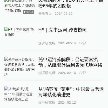
民警助圆梦，91岁老人吃上了期
盼65年的团圆饭
00:31
@所有人
2024-02-20
H5｜芜申运河 跨省协同
澎湃研究所
2024-02-14
12
评
芜申运河苏皖段：促进要素流
动，从毗邻外溢到省际飞地网络
澎湃研究所
2024-02-14
12
评
从“鸠苏”到“芜申”：中国最古老运
河城镇化演进史
澎湃研究所
2024-02-12