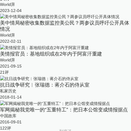
World湃
2023-12-04
美中情局秘密收集数据监控美公民？两参议员呼吁公开具体
情况
World湃
2022-02-11
美情报官员：基地组织或在2年内于阿富汗重建
World湃
2021-09-15
21
评
抗日战争研究︱张瑞德：蒋介石的侍从室
私家历史
2018-01-14
军网揭秘我党唯一的“五重特工”：把日本公馆变成情报据点
中国政库
2016-09-01
122
评