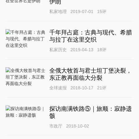
伊朗
私家地理
2019-07-01
15
评
千年拜占庭：古典与现代、希腊
与拉丁在这里交织
私家历史
2019-04-13
18
评
全俄大牧首与君士坦丁堡决裂，
东正教再面临大分裂
全球速报
2018-10-17
21
评
探访南满铁路⑤｜旅顺：寂静遗
骸
市政厅
2018-10-02