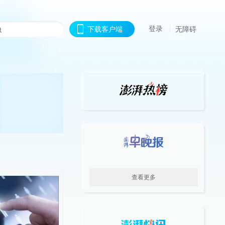
登录
下载客户端
无障碍
查看更多