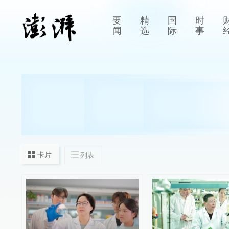
要
精
国
时
闻
选
际
事
卡片
列表