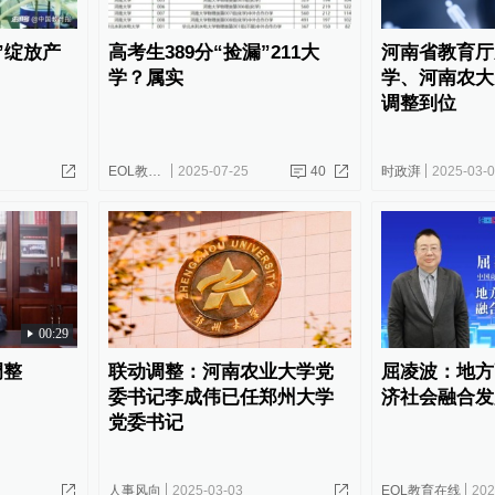
”绽放产
高考生389分“捡漏”211大
河南省教育厅
学？属实
学、河南农大
调整到位
EOL教育在线
2025-07-25
40
时政湃
2025-03-
00:29
调整
联动调整：河南农业大学党
屈凌波：地方
委书记李成伟已任郑州大学
济社会融合发
党委书记
人事风向
2025-03-03
EOL教育在线
202