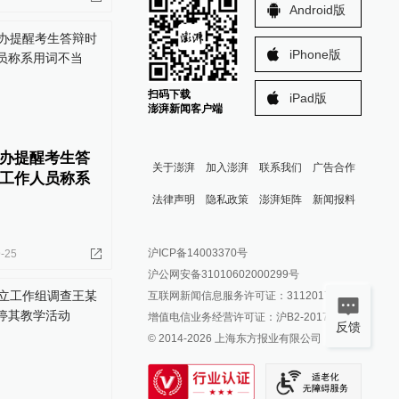
Android版
iPhone版
扫码下载
iPad版
澎湃新闻客户端
办提醒考生答
关于澎湃
加入澎湃
联系我们
广告合作
工作人员称系
法律声明
隐私政策
澎湃矩阵
新闻报料
报料热线: 021-962866
澎湃新闻微博
沪ICP备14003370号
-25
报料邮箱: news@thepaper.cn
澎湃新闻公众号
沪公网安备31010602000299号
澎湃新闻抖音号
互联网新闻信息服务许可证：31120170006
派生万物开放平台
增值电信业务经营许可证：沪B2-2017116
反馈
© 2014-
2026
上海东方报业有限公司
IP SHANGHAI
SIXTH TONE