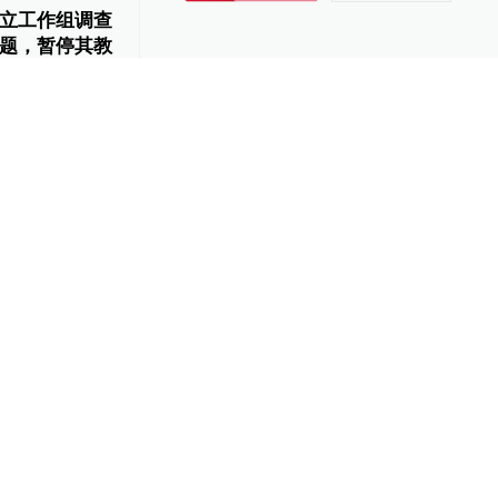
立工作组调查
题，暂停其教
10
116
的郑州大学“拳
一位43岁新院长
6