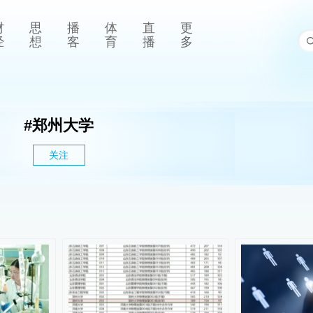
财
思
播
体
直
更
经
想
客
育
播
多
#
郑州大学
关注