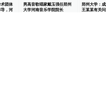
学术团体
男高音歌唱家戴玉强任郑州
郑州大学：成
博导，河
大学河南音乐学院院长
王某某有关问
学活动
人事风向
2023-08-21
37
教育家
2023-05-
04:08
更加有效
郑州大学宿舍现大量纸狗，
两位院士坐镇
人才安心
学生称是减缓压力的方式
头学院”迎来
锋线视频
2022-11-29
18
教育家
2022-11-2