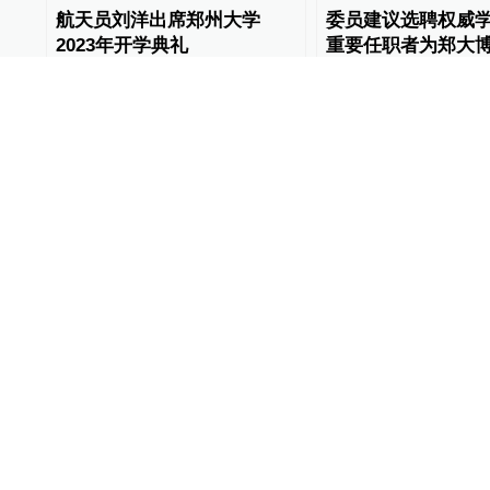
航天员刘洋出席郑州大学
委员建议选聘权威
2023年开学典礼
重要任职者为郑大
南省教育厅答复
@所有人
2023-09-17
教育家
2023-09-05
别荣海任郑州大学党委书记
郑州大学：将实施
的政策，支持青年
做科研
人事风向
2023-04-19
澎湃河南
2023-01-16