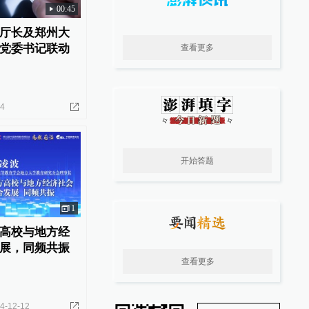
00:45
厅长及郑州大
党委书记联动
查看更多
04
开始答题
1
高校与地方经
展，同频共振
查看更多
4-12-12